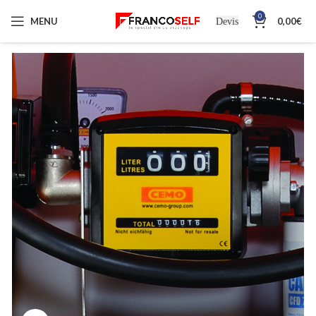
0
MENU
0,00
€
Devis