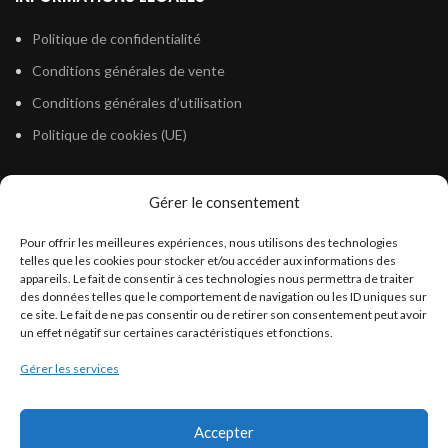
Politique de confidentialité
Conditions générales de vente
Conditions générales d’utilisation
Politique de cookies (UE)
Gérer le consentement
LÉGISLATION
Pour offrir les meilleures expériences, nous utilisons des technologies
Législation Gasoil Fioul GNR
telles que les cookies pour stocker et/ou accéder aux informations des
appareils. Le fait de consentir à ces technologies nous permettra de traiter
Législation Essence
des données telles que le comportement de navigation ou les ID uniques sur
Législation Adblue
ce site. Le fait de ne pas consentir ou de retirer son consentement peut avoir
un effet négatif sur certaines caractéristiques et fonctions.
Législation Eau
Gérer les services
Législation Lubrifiant
Législation Phytosanitaire
Accepter
Législation Rétention