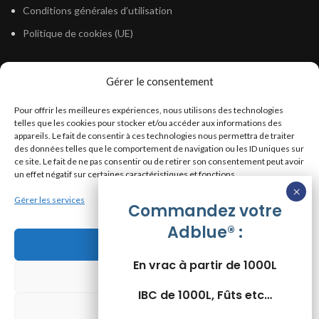
Conditions générales d’utilisation
Politique de cookies (UE)
Gérer le consentement
LÉGISLATION
Pour offrir les meilleures expériences, nous utilisons des technologies
Législation Gasoil Fioul GNR
telles que les cookies pour stocker et/ou accéder aux informations des
appareils. Le fait de consentir à ces technologies nous permettra de traiter
Législation Essence
des données telles que le comportement de navigation ou les ID uniques sur
Législation Adblue
ce site. Le fait de ne pas consentir ou de retirer son consentement peut avoir
un effet négatif sur certaines caractéristiques et fonctions.
Législation Eau
Gérer les services
Législation Lubrifiant
Commandez votre
Adblue® :
Législation Phytosanitaire
Accepter
Législation Rétention
En vrac à partir de 1000L
Législation Déneigement
Refuser
IBC de 1000L, Fûts etc…
Voir les préférences