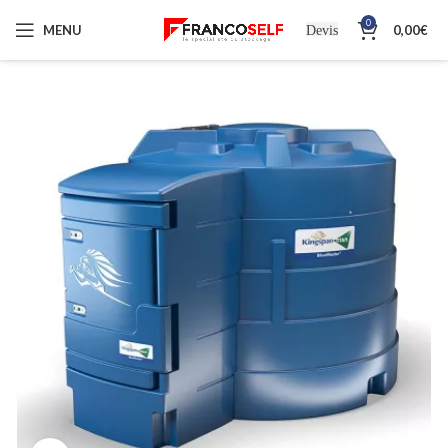
0
MENU
0,00
€
Devis