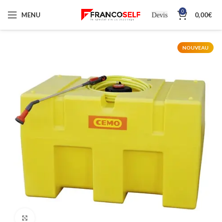
0
MENU
0,00
€
Devis
NOUVEAU
Cliquez pour agrandir