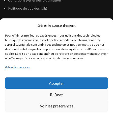
Conditions générales d’utilisation
Politique de cookies (UE)
Gérer le consentement
LÉGISLATION
Pour offrir les meilleures expériences, nous utilisons des technologies
Législation Gasoil Fioul GNR
telles que les cookies pour stocker et/ou accéder aux informations des
appareils. Le fait de consentir à ces technologies nous permettra de traiter
Législation Essence
des données telles que le comportement de navigation ou les ID uniques sur
Législation Adblue
ce site. Le fait de ne pas consentir ou de retirer son consentement peut avoir
un effet négatif sur certaines caractéristiques et fonctions.
Législation Eau
Gérer les services
Législation Lubrifiant
Législation Phytosanitaire
Accepter
Législation Rétention
Législation Déneigement
Refuser
Voir les préférences