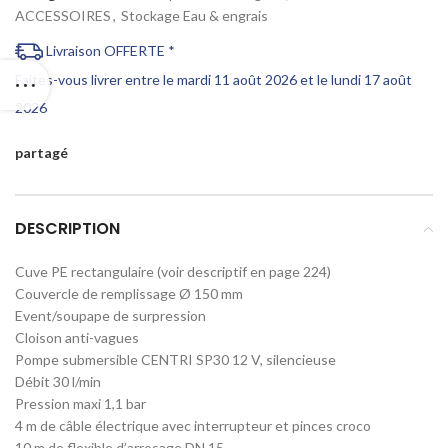
ACCESSOIRES
,
Stockage Eau & engrais
Livraison OFFERTE *
Faites-vous livrer entre le mardi 11 août 2026 et le lundi 17 août
2026
partagé
DESCRIPTION
Cuve PE rectangulaire (voir descriptif en page 224)
Couvercle de remplissage Ø 150 mm
Event/soupape de surpression
Cloison anti-vagues
Pompe submersible CENTRI SP30 12 V, silencieuse
Débit 30 l/min
Pression maxi 1,1 bar
4 m de câble électrique avec interrupteur et pinces croco
10 m de flexible d’arrosage DN 15