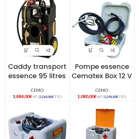
Caddy transport
Pompe essence
essence 95 litres
Cematex Box 12 V
CEMO
CEMO
1.884,00
€
1.080,00
€
HT (
2.260,80
€
TTC)
HT (
1.296,00
€
TTC)