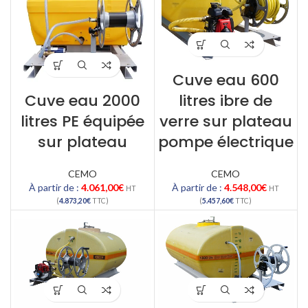
Cuve eau 600
Cuve eau 2000
litres ibre de
litres PE équipée
verre sur plateau
sur plateau
pompe électrique
CEMO
CEMO
À partir de :
4.061,00
€
À partir de :
4.548,00
€
HT
HT
(
4.873,20
€
TTC)
(
5.457,60
€
TTC)