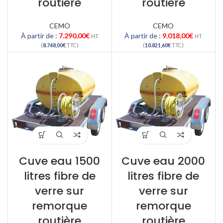
routière
routière
CEMO
CEMO
À partir de :
7.290,00
€
À partir de :
9.018,00
€
HT
HT
(
8.748,00
€
TTC)
(
10.821,60
€
TTC)
Cuve eau 1500
Cuve eau 2000
litres fibre de
litres fibre de
verre sur
verre sur
remorque
remorque
routière
routière