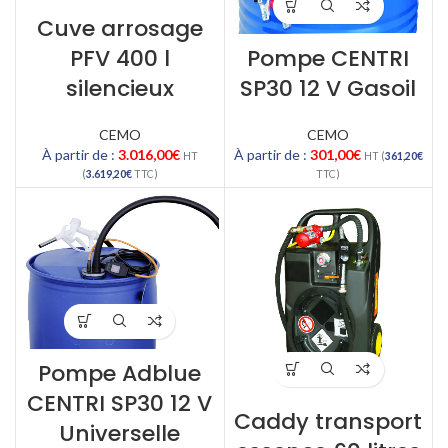
Cuve arrosage
PFV 400 l
Pompe CENTRI
silencieux
SP30 12 V Gasoil
CEMO
CEMO
À partir de :
3.016,00
€
À partir de :
301,00
€
HT
HT (
361,20
€
(
3.619,20
€
TTC)
TTC)
Pompe Adblue
CENTRI SP30 12 V
Caddy transport
Universelle