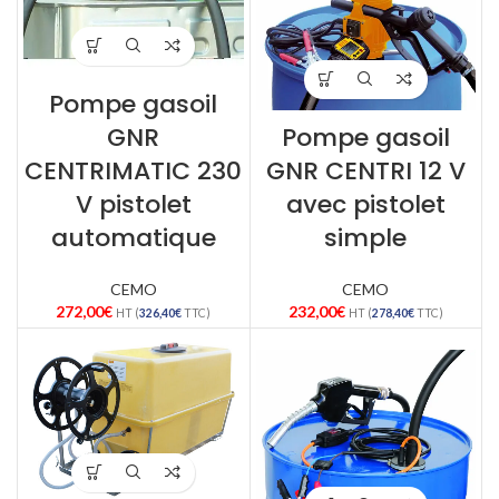
Pompe gasoil
GNR
Pompe gasoil
CENTRIMATIC 230
GNR CENTRI 12 V
V pistolet
avec pistolet
automatique
simple
CEMO
CEMO
272,00
€
232,00
€
HT (
326,40
€
TTC)
HT (
278,40
€
TTC)