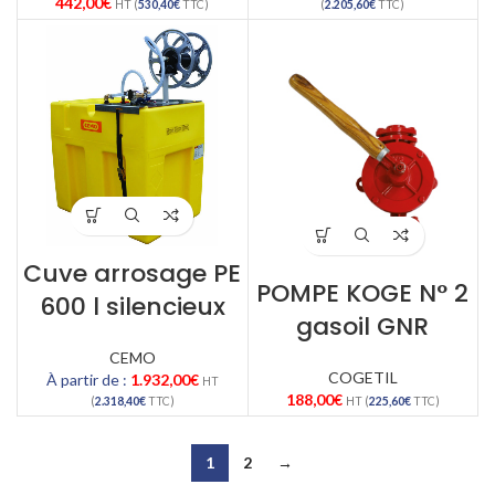
442,00
€
HT (
530,40
€
TTC)
(
2.205,60
€
TTC)
Cuve arrosage PE
POMPE KOGE N° 2
600 l silencieux
gasoil GNR
CEMO
COGETIL
À partir de :
1.932,00
€
HT
188,00
€
(
2.318,40
€
TTC)
HT (
225,60
€
TTC)
1
2
→