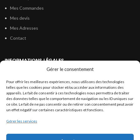
Mes Commandes
Mes devis
Mes Adresses
Contact
INFORMATIONS LÉGALES
Gérer le consentement
Politique de confidentialité
Pour offrir les meilleures expériences, nous utilisons des technologies
Conditions générales de vente
telles que les cookies pour stocker et/ou accéder aux informations des
appareils. Le fait de consentir à ces technologies nous permettra de traiter
Conditions générales d’utilisation
des données telles que le comportement de navigation ou les ID uniques sur
Politique de cookies (UE)
ce site. Le fait de ne pas consentir ou de retirer son consentement peut avoir
un effet négatif sur certaines caractéristiques et fonctions.
Gérer les services
LÉGISLATION
Législation Gasoil Fioul GNR