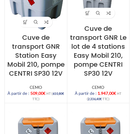
Cuve de
Cuve de
transport GNR Le
transport GNR
lot de 4 stations
Station Easy
Easy Mobil 210,
Mobil 210, pompe
pompe CENTRI
CENTRI SP30 12V
SP30 12V
CEMO
CEMO
À partir de :
509,00
€
À partir de :
1.947,00
€
HT (
610,80
€
HT
TTC)
(
2.336,40
€
TTC)