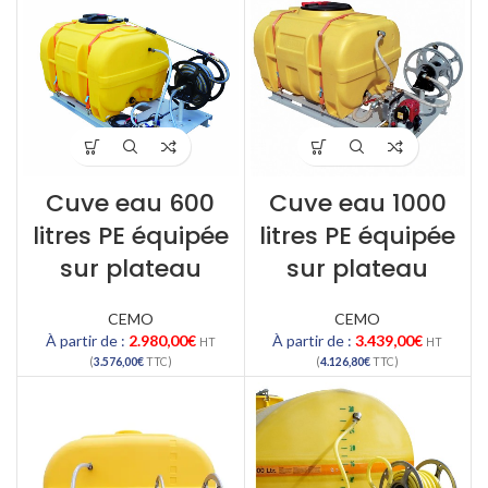
Cuve eau 600
Cuve eau 1000
litres PE équipée
litres PE équipée
sur plateau
sur plateau
CEMO
CEMO
À partir de :
2.980,00
€
À partir de :
3.439,00
€
HT
HT
(
3.576,00
€
TTC)
(
4.126,80
€
TTC)