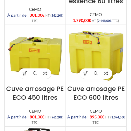
essence 60 litres
CEMO
CEMO
À partir de :
301,00
€
HT (
361,20
€
1.790,00
€
TTC)
HT (
2.148,00
€
TTC)
Cuve arrosage PE
Cuve arrosage PE
ECO 450 litres
ECO 600 litres
CEMO
CEMO
À partir de :
801,00
€
À partir de :
895,00
€
HT (
961,20
€
HT (
1.074,00
€
TTC)
TTC)