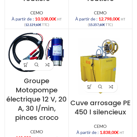
CEMO
CEMO
À partir de :
10.108,00
€
À partir de :
12.798,00
€
HT
HT
(
12.129,60
€
TTC)
(
15.357,60
€
TTC)
Groupe
Motopompe
électrique 12 V, 20
Cuve arrosage PE
A, 30 l/min,
450 l silencieux
pinces croco
CEMO
CEMO
À partir de :
1.838,00
€
HT