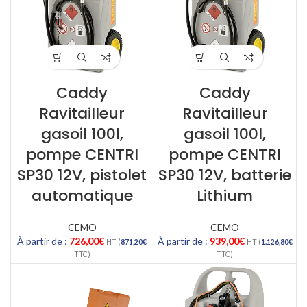
Caddy
Caddy
Ravitailleur
Ravitailleur
gasoil 100l,
gasoil 100l,
pompe CENTRI
pompe CENTRI
SP30 12V, pistolet
SP30 12V, batterie
automatique
Lithium
CEMO
CEMO
À partir de :
726,00
€
À partir de :
939,00
€
HT (
871,20
€
HT (
1.126,80
€
TTC)
TTC)