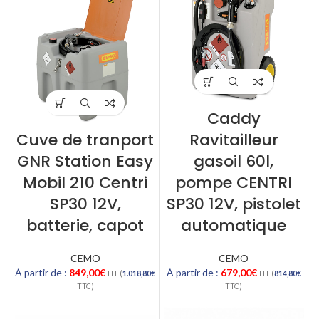
Caddy
Cuve de tranport
Ravitailleur
GNR Station Easy
gasoil 60l,
Mobil 210 Centri
pompe CENTRI
SP30 12V,
SP30 12V, pistolet
batterie, capot
automatique
CEMO
CEMO
À partir de :
849,00
€
À partir de :
679,00
€
HT (
1.018,80
€
HT (
814,80
€
TTC)
TTC)