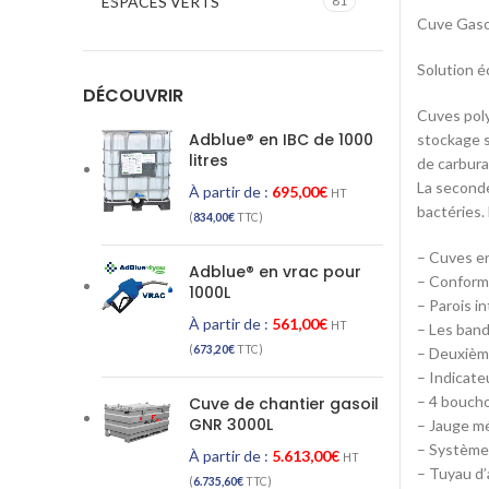
ESPACES VERTS
81
Cuve Gaso
Solution é
DÉCOUVRIR
Cuves poly
Adblue® en IBC de 1000
stockage s
litres
de carbura
La seconde
À partir de :
695,00
€
HT
bactéries.
(
834,00
€
TTC)
– Cuves en
Adblue® en vrac pour
– Conform
1000L
– Parois in
À partir de :
561,00
€
HT
– Les banda
(
673,20
€
TTC)
– Deuxième
– Indicateu
– 4 boucho
Cuve de chantier gasoil
GNR 3000L
– Jauge mé
– Système 
À partir de :
5.613,00
€
HT
– Tuyau d’
(
6.735,60
€
TTC)