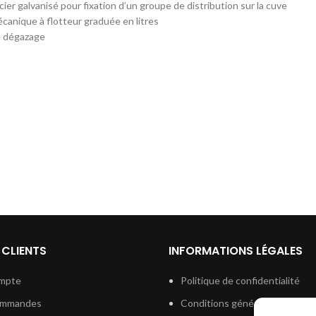
cier galvanisé pour fixation d’un groupe de distribution sur la cuve
canique à flotteur graduée en litres
e dégazage
 CLIENTS
INFORMATIONS LÉGALES
mpte
Politique de confidentialité
ommandes
Conditions générales de vent