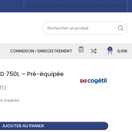
BLOG
ACHAT DE CARBURANT
ACHAT ADBLUE®
CONTACT
0
CONNEXION / ENREGISTREMENT
0,00
€
D 750L – Pré-équipée
TC)
ré-équipée
AJOUTER AU PANIER