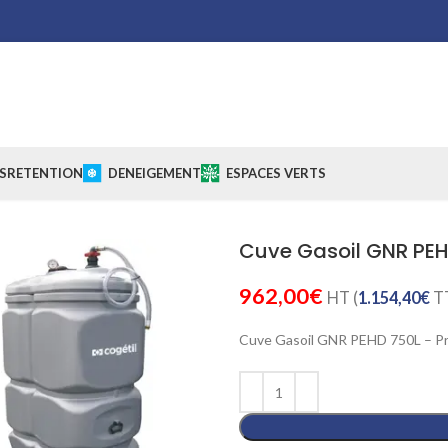
S
RETENTION
DENEIGEMENT
ESPACES VERTS
Cuve Gasoil GNR PEH
962,00
€
HT (
1.154,40
€
T
Cuve Gasoil GNR PEHD 750L – P