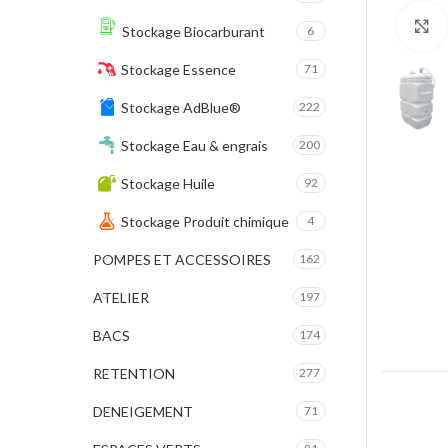
Stockage Biocarburant
6
Stockage Essence
71
Stockage AdBlue®
222
Stockage Eau & engrais
200
Stockage Huile
92
Stockage Produit chimique
4
POMPES ET ACCESSOIRES
162
ATELIER
197
BACS
174
RETENTION
277
DENEIGEMENT
71