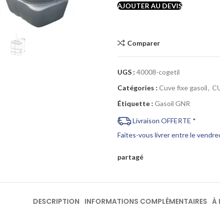
AJOUTER AU DEVIS
Cliquez pour agrandir
Comparer
UGS :
40008-cogetil
Catégories :
Cuve fixe gasoil
,
C
Étiquette :
Gasoil GNR
Livraison OFFERTE *
Faites-vous livrer entre le vendr
partagé
DESCRIPTION
INFORMATIONS COMPLÉMENTAIRES
À