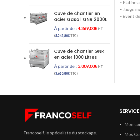
– Platine a
– Jauge mé
Cuve de chantier en
– Event d
acier Gasoil GNR 2000L
À partir de :
4.369,00
€
HT
(
5.242,80
€
TTC)
Cuve de chantier GNR
en acier 1000 Litres
À partir de :
3.009,00
€
HT
(
3.610,80
€
TTC)
SERVICE
Mon co
Francoself, le spécialiste du stockage.
Mes C