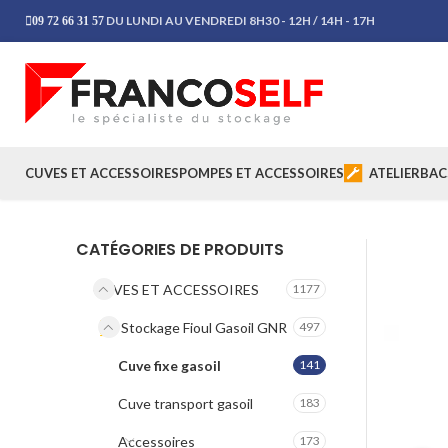
DU LUNDI AU VENDREDI 8H30 - 12H / 14H - 17H
09 72 66 31 57
CUVES ET ACCESSOIRES
POMPES ET ACCESSOIRES
ATELIER
BAC
CATÉGORIES DE PRODUITS
CUVES ET ACCESSOIRES
1177
Stockage Fioul Gasoil GNR
497
Cuve fixe gasoil
141
Cuve transport gasoil
183
Accessoires
173