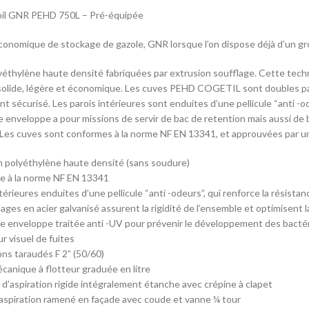
il GNR PEHD 750L – Pré-équipée
conomique de stockage de gazole, GNR lorsque l’on dispose déjà d’un gr
éthylène haute densité fabriquées par extrusion soufflage. Cette techn
olide, légère et économique. Les cuves PEHD COGETIL sont doubles paroi
nt sécurisé. Les parois intérieures sont enduites d’une pellicule “anti -o
 enveloppe a pour missions de servir de bac de retention mais aussi de 
 Les cuves sont conformes à la norme NF EN 13341, et approuvées par un
 polyéthylène haute densité (sans soudure)
e à la norme NF EN 13341
térieures enduites d’une pellicule “anti -odeurs”, qui renforce la résista
ges en acier galvanisé assurent la rigidité de l’ensemble et optimisent la 
 enveloppe traitée anti -UV pour prévenir le développement des bacté
r visuel de fuites
ns taraudés F 2” (50/60)
canique à flotteur graduée en litre
d’aspiration rigide intégralement étanche avec crépine à clapet
aspiration ramené en façade avec coude et vanne ¼ tour