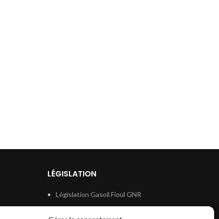
LÉGISLATION
Législation Gasoil Fioul GNR
e
Législation Essence