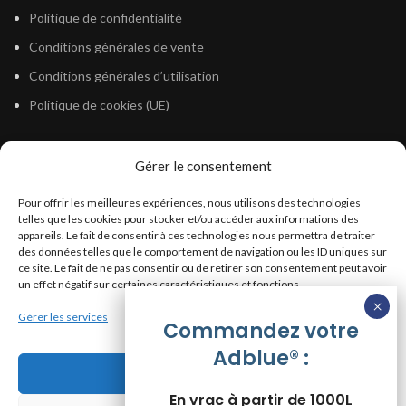
Politique de confidentialité
Conditions générales de vente
Conditions générales d’utilisation
Politique de cookies (UE)
Gérer le consentement
LÉGISLATION
Pour offrir les meilleures expériences, nous utilisons des technologies
Législation Gasoil Fioul GNR
telles que les cookies pour stocker et/ou accéder aux informations des
appareils. Le fait de consentir à ces technologies nous permettra de traiter
Législation Essence
des données telles que le comportement de navigation ou les ID uniques sur
Législation Adblue
ce site. Le fait de ne pas consentir ou de retirer son consentement peut avoir
un effet négatif sur certaines caractéristiques et fonctions.
Législation Eau
Gérer les services
Législation Lubrifiant
Commandez votre
Adblue® :
Législation Phytosanitaire
Accepter
Législation Rétention
En vrac à partir de 1000L