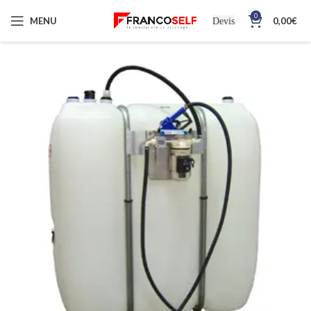
0
MENU
0,00
€
Devis