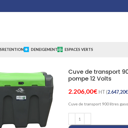
S
RETENTION
DENEIGEMENT
ESPACES VERTS
Cuve de transport 90
pompe 12 Volts
2.206,00
€
HT (
2.647,20
€
Cuve de transport 900 litres gas
Cliquez pour agrandir