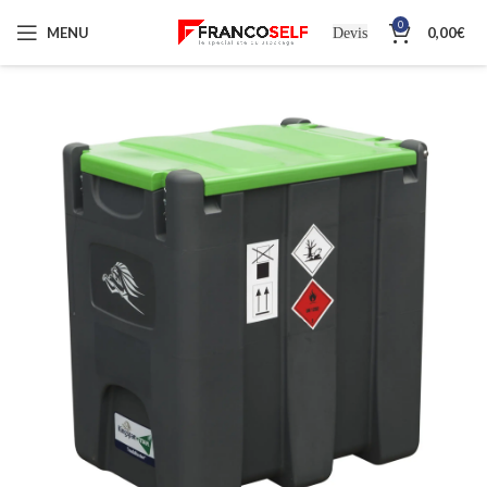
0
MENU
0,00
€
Devis