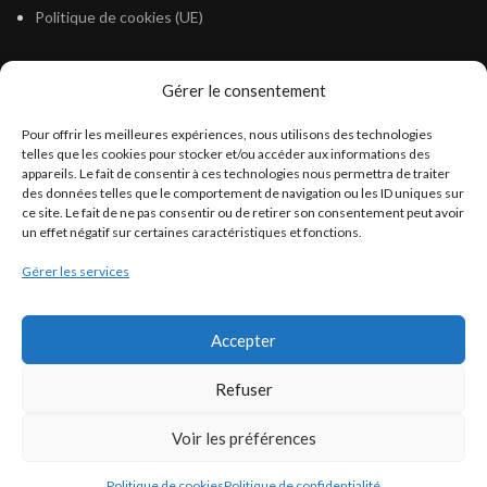
Politique de cookies (UE)
Gérer le consentement
LÉGISLATION
Pour offrir les meilleures expériences, nous utilisons des technologies
Législation Gasoil Fioul GNR
telles que les cookies pour stocker et/ou accéder aux informations des
appareils. Le fait de consentir à ces technologies nous permettra de traiter
Législation Essence
des données telles que le comportement de navigation ou les ID uniques sur
Législation Adblue
ce site. Le fait de ne pas consentir ou de retirer son consentement peut avoir
un effet négatif sur certaines caractéristiques et fonctions.
Législation Eau
Gérer les services
Législation Lubrifiant
Législation Phytosanitaire
Accepter
Législation Rétention
Législation Déneigement
Refuser
Voir les préférences
Politique de cookies
Politique de confidentialité