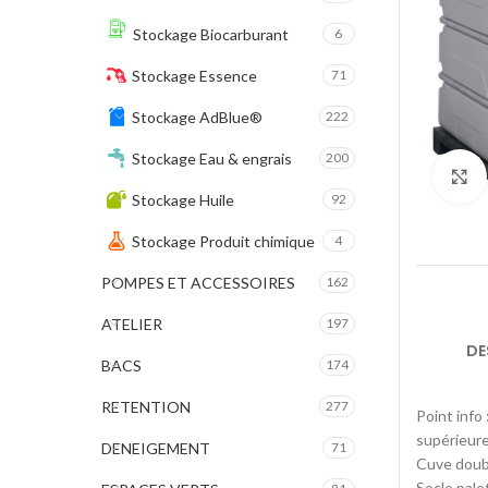
Stockage Biocarburant
6
Stockage Essence
71
Stockage AdBlue®
222
Stockage Eau & engrais
200
Stockage Huile
92
Stockage Produit chimique
4
POMPES ET ACCESSOIRES
162
ATELIER
197
DE
BACS
174
RETENTION
277
Point info
supérieure 
DENEIGEMENT
71
Cuve doubl
Socle pale