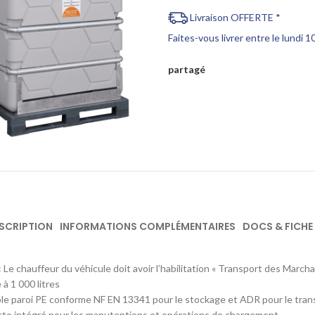
Livraison OFFERTE *
Faites-vous livrer entre le lundi 
partagé
Cliquez pour agrandir
SCRIPTION
INFORMATIONS COMPLÉMENTAIRES
DOCS & FICHE
 : Le chauffeur du véhicule doit avoir l’habilitation « Transport des Mar
à 1 000 litres
e paroi PE conforme NF EN 13341 pour le stockage et ADR pour le tra
tte intégré pour les manutentions et opérations de chargement