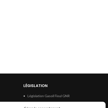
LÉGISLATION
Législation Gasoil Fioul GNR
e
Législation Essence