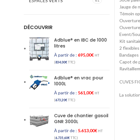
ESPACES VERTS
81
Jauge de n
Témoin opt
Ouverture 
DÉCOUVRIR
Ouverture
Event/Sou
Adblue® en IBC de 1000
Kit sanita
litres
2 flexible
À partir de :
695,00
€
Bandages d
HT
Capot de p
(
834,00
€
TTC)
Ravitaille
Adblue® en vrac pour
CUVES FI
1000L
À partir de :
561,00
€
HT
La solutio
(
673,20
€
TTC)
Cuve de chantier gasoil
GNR 3000L
À partir de :
5.613,00
€
HT
(
6.735,60
€
TTC)