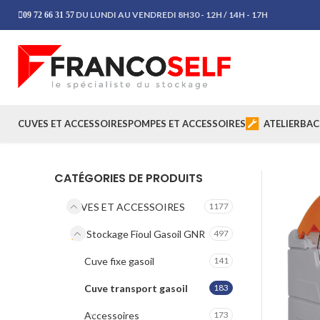
DU LUNDI AU VENDREDI 8H30 - 12H / 14H - 17H
09 72 66 31 57
CUVES ET ACCESSOIRES
POMPES ET ACCESSOIRES
ATELIER
BAC
CATÉGORIES DE PRODUITS
CUVES ET ACCESSOIRES
1177
Stockage Fioul Gasoil GNR
497
Cuve fixe gasoil
141
Cuve transport gasoil
183
Accessoires
173