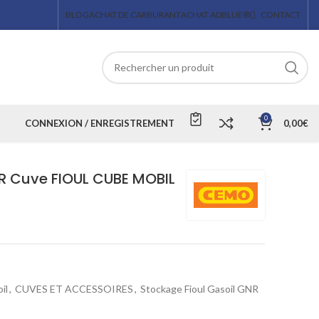
BLOG
ACHAT DE CARBURANT
ACHAT ADBLUE®
CONTACT
0
CONNEXION / ENREGISTREMENT
0,00
€
R Cuve FIOUL CUBE MOBIL
il
,
CUVES ET ACCESSOIRES
,
Stockage Fioul Gasoil GNR