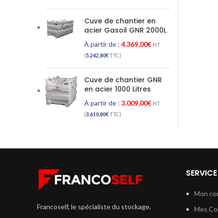
Cuve de chantier en
acier Gasoil GNR 2000L
À partir de :
4.369,00
€
HT
(
5.242,80
€
TTC)
Cuve de chantier GNR
en acier 1000 Litres
À partir de :
3.009,00
€
HT
(
3.610,80
€
TTC)
SERVICE
Mon co
Francoself, le spécialiste du stockage.
Mes C