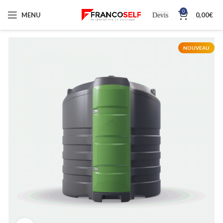
0
MENU
0,00
€
Devis
NOUVEAU