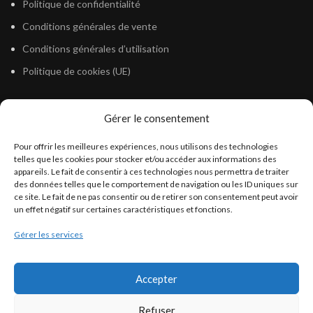
Politique de confidentialité
Conditions générales de vente
Conditions générales d’utilisation
Politique de cookies (UE)
Gérer le consentement
LÉGISLATION
Pour offrir les meilleures expériences, nous utilisons des technologies
Législation Gasoil Fioul GNR
telles que les cookies pour stocker et/ou accéder aux informations des
appareils. Le fait de consentir à ces technologies nous permettra de traiter
Législation Essence
des données telles que le comportement de navigation ou les ID uniques sur
Législation Adblue
ce site. Le fait de ne pas consentir ou de retirer son consentement peut avoir
un effet négatif sur certaines caractéristiques et fonctions.
Législation Eau
Gérer les services
Législation Lubrifiant
Législation Phytosanitaire
Accepter
Législation Rétention
Législation Déneigement
Refuser