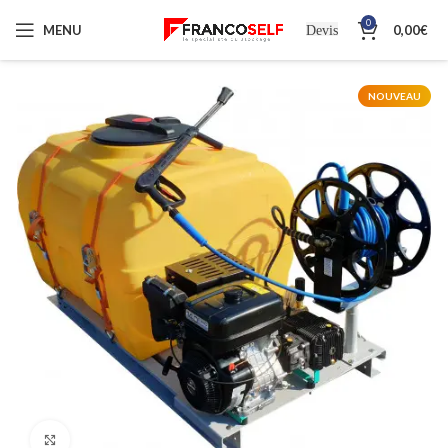
0
MENU
0,00
€
Devis
NOUVEAU
Cliquez pour agrandir