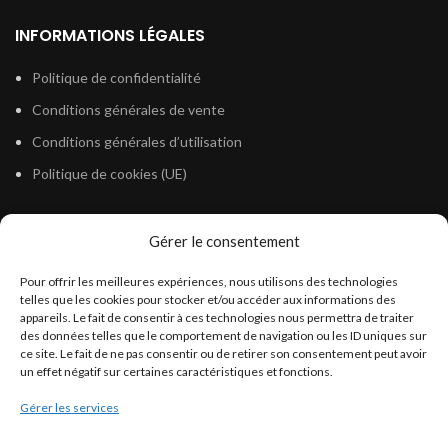
INFORMATIONS LÉGALES
Politique de confidentialité
Conditions générales de vente
Conditions générales d’utilisation
Politique de cookies (UE)
Gérer le consentement
LÉGISLATION
Pour offrir les meilleures expériences, nous utilisons des technologies
Législation Gasoil Fioul GNR
telles que les cookies pour stocker et/ou accéder aux informations des
appareils. Le fait de consentir à ces technologies nous permettra de traiter
Législation Essence
des données telles que le comportement de navigation ou les ID uniques sur
Législation Adblue
ce site. Le fait de ne pas consentir ou de retirer son consentement peut avoir
un effet négatif sur certaines caractéristiques et fonctions.
Législation Eau
Gérer les services
Législation Lubrifiant
Législation Phytosanitaire