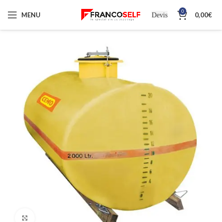
0
MENU
0,00
€
Devis
Cliquez pour agrandir