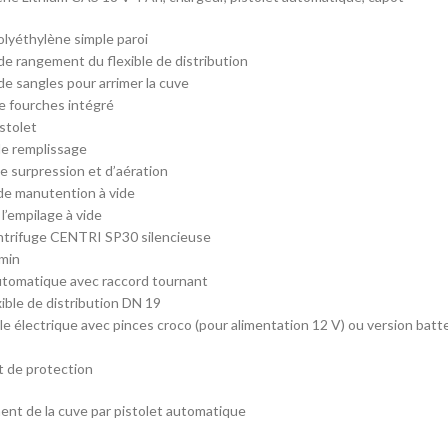
lyéthylène simple paroi
 de rangement du flexible de distribution
e sangles pour arrimer la cuve
e fourches intégré
stolet
e remplissage
 surpression et d’aération
de manutention à vide
l’empilage à vide
trifuge CENTRI SP30 silencieuse
/min
utomatique avec raccord tournant
xible de distribution DN 19
le électrique avec pinces croco (pour alimentation 12 V) ou version batte
 de protection
ment de la cuve par pistolet automatique