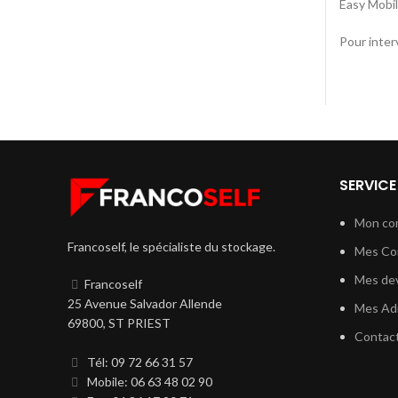
Easy Mobi
Pour inter
SERVICE
Mon co
Francoself, le spécialiste du stockage.
Mes C
Mes dev
Francoself
25 Avenue Salvador Allende
Mes Ad
69800, ST PRIEST
Contac
Tél: 09 72 66 31 57
Mobile: 06 63 48 02 90