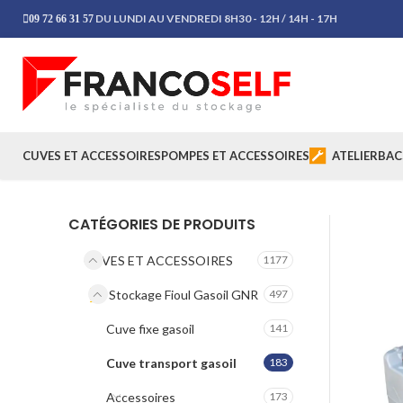
DU LUNDI AU VENDREDI 8H30 - 12H / 14H - 17H
09 72 66 31 57
CUVES ET ACCESSOIRES
POMPES ET ACCESSOIRES
ATELIER
BAC
CATÉGORIES DE PRODUITS
CUVES ET ACCESSOIRES
1177
Stockage Fioul Gasoil GNR
497
Cuve fixe gasoil
141
Cuve transport gasoil
183
Accessoires
173