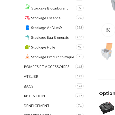
Stockage Biocarburant
6
Stockage Essence
71
Stockage AdBlue®
222
Stockage Eau & engrais
200
Stockage Huile
92
Stockage Produit chimique
4
POMPES ET ACCESSOIRES
162
ATELIER
197
BACS
174
Option
RETENTION
277
DENEIGEMENT
71