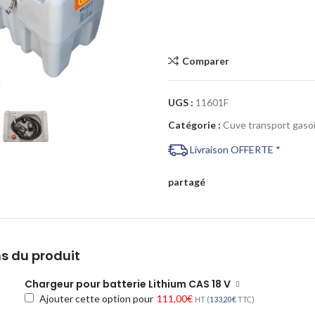
Comparer
Cliquez pour agrandir
UGS :
11601F
Catégorie :
Cuve transport gasoi
Livraison OFFERTE *
partagé
s du produit
Chargeur pour batterie Lithium CAS 18 V
Ajouter cette option pour
111,00
€
HT (
133,20
€
TTC)