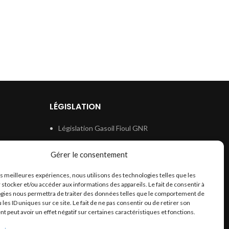
LÉGISLATION
Législation Gasoil Fioul GNR
e
Législation Essence
Gérer le consentement
ion
Législation Adblue
les meilleures expériences, nous utilisons des technologies telles que les
Législation Eau
 stocker et/ou accéder aux informations des appareils. Le fait de consentir à
Législation Lubrifiant
gies nous permettra de traiter des données telles que le comportement de
 les ID uniques sur ce site. Le fait de ne pas consentir ou de retirer son
Législation Phytosanitaire
 peut avoir un effet négatif sur certaines caractéristiques et fonctions.
Législation Rétention