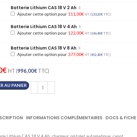
Batterie Lithium CAS 18 V 2 Ah
Ajouter cette option pour
111,00
€
HT (
133,20
€
TTC)
Batterie Lithium CAS 18 V 4 Ah
Ajouter cette option pour
122,00
€
HT (
146,40
€
TTC)
Batterie Lithium CAS 18 V 8 Ah
Ajouter cette option pour
377,00
€
HT (
452,40
€
TTC)
0
€
HT (
996,00
€
TTC)
R AU PANIER
SCRIPTION
INFORMATIONS COMPLÉMENTAIRES
DOCS & FICHE
rie Lithium CAS 18 V 4 Ah, chargeur, pistolet automatique, capot