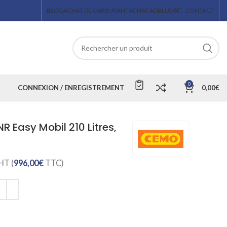
BLOG
ACHAT DE CARBURANT
ACHAT ADBLUE®
CONTACT
0
CONNEXION / ENREGISTREMENT
0,00
€
R Easy Mobil 210 Litres,
HT (
996,00
€
TTC)