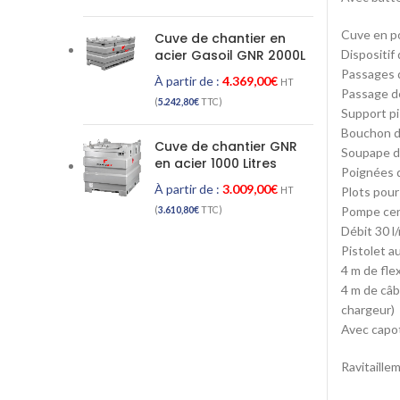
Cuve en po
Cuve de chantier en
Dispositif
acier Gasoil GNR 2000L
Passages d
À partir de :
4.369,00
€
HT
Passage d
(
5.242,80
€
TTC)
Support pi
Bouchon d
Cuve de chantier GNR
Soupape de
en acier 1000 Litres
Poignées 
À partir de :
3.009,00
€
Plots pour 
HT
Pompe cen
(
3.610,80
€
TTC)
Débit 30 l
Pistolet a
4 m de fle
4 m de câb
chargeur)
Avec capot
Ravitaille