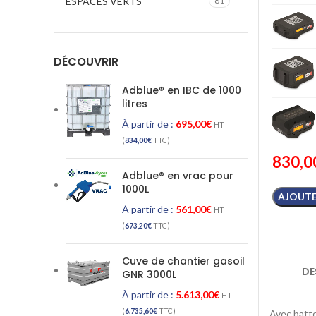
ESPACES VERTS
81
DÉCOUVRIR
Adblue® en IBC de 1000
litres
À partir de :
695,00
€
HT
(
834,00
€
TTC)
830,0
Adblue® en vrac pour
1000L
AJOUTE
À partir de :
561,00
€
HT
(
673,20
€
TTC)
Cuve de chantier gasoil
DE
GNR 3000L
À partir de :
5.613,00
€
HT
(
6.735,60
€
TTC)
Avec batte