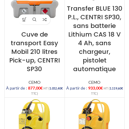
Transfer BLUE 130
P.L., CENTRI SP30,
sans batterie
Cuve de
Lithium CAS 18 V
transport Easy
4 Ah, sans
Mobil 210 litres
chargeur,
Pick-up, CENTRI
pistolet
SP30
automatique
CEMO
CEMO
À partir de :
877,00
€
À partir de :
933,00
€
HT (
1.052,40
€
HT (
1.119,60
€
TTC)
TTC)