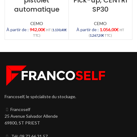
pistolet
Pick-up, CENTRI
automatique
SP30
CEMO
CEMO
À partir de :
942,00
€
À partir de :
1.056,00
€
HT (
1.130,40
€
HT
TTC)
(
1.267,20
€
TTC)
Francoself, le spécialiste du stockage.
Francoself
25 Avenue Salvador Allende
69800, ST PRIEST
Tél: 09 72 66 31 57