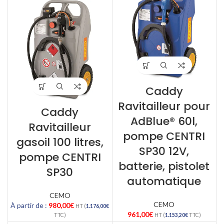
Caddy
Ravitailleur pour
Caddy
AdBlue® 60l,
Ravitailleur
pompe CENTRI
gasoil 100 litres,
SP30 12V,
pompe CENTRI
batterie, pistolet
SP30
automatique
CEMO
CEMO
À partir de :
980,00
€
HT (
1.176,00
€
961,00
€
TTC)
HT (
1.153,20
€
TTC)