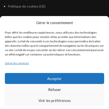
Politique de cookies (UE)
Gérer le consentement
LÉGISLATION
Pour offrir les meilleures expériences, nous utilisons des technologies
Législation Gasoil Fioul GNR
telles que les cookies pour stocker et/ou accéder aux informations des
appareils. Le fait de consentir à ces technologies nous permettra de traiter
Législation Essence
des données telles que le comportement de navigation ou les ID uniques sur
Législation Adblue
ce site. Le fait de ne pas consentir ou de retirer son consentement peut avoir
un effet négatif sur certaines caractéristiques et fonctions.
Législation Eau
Gérer les services
Législation Lubrifiant
Législation Phytosanitaire
Accepter
Législation Rétention
Législation Déneigement
Refuser
Voir les préférences