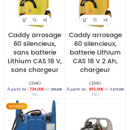
Caddy arrosage
Caddy arrosage
60 silencieux,
60 silencieux,
sans batterie
batterie Lithium
Lithium CAS 18 V,
CAS 18 V 2 Ah,
sans chargeur
chargeur
CEMO
CEMO
À partir de :
734,00
€
À partir de :
895,00
€
HT (
880,80
€
HT (
1.074,00
€
TTC)
TTC)
NOUVEAU