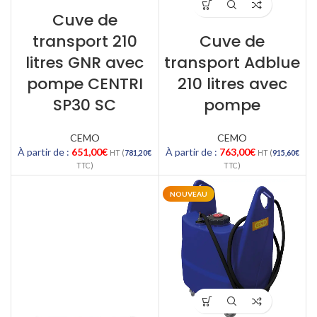
Cuve de
transport 210
Cuve de
litres GNR avec
transport Adblue
pompe CENTRI
210 litres avec
SP30 SC
pompe
CEMO
CEMO
À partir de :
651,00
€
À partir de :
763,00
€
HT (
781,20
€
HT (
915,60
€
TTC)
TTC)
NOUVEAU