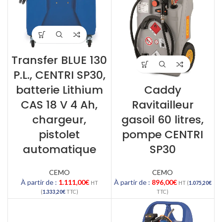
Transfer BLUE 130
P.L., CENTRI SP30,
batterie Lithium
Caddy
CAS 18 V 4 Ah,
Ravitailleur
chargeur,
gasoil 60 litres,
pistolet
pompe CENTRI
automatique
SP30
CEMO
CEMO
À partir de :
1.111,00
€
À partir de :
896,00
€
HT
HT (
1.075,20
€
(
1.333,20
€
TTC)
TTC)