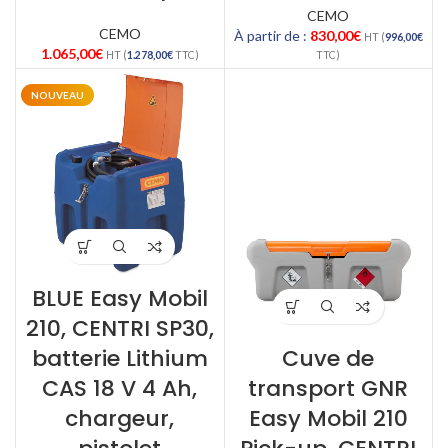
CEMO
CEMO
À partir de :
830,00
€
HT (
996,00
€
1.065,00
€
HT (
1.278,00
€
TTC)
TTC)
NOUVEAU
BLUE Easy Mobil
210, CENTRI SP30,
batterie Lithium
Cuve de
CAS 18 V 4 Ah,
transport GNR
chargeur,
Easy Mobil 210