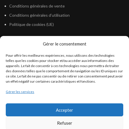
Conditions générales de vente
Conditions générales d’utilisation
Politique de cookies (UE)
Gérer le consentement
LÉGISLATION
Pour offrir les meilleures expériences, nous utilisons des technologies
Législation Gasoil Fioul GNR
telles que les cookies pour stocker et/ou accéder aux informations des
appareils. Le fait de consentir à ces technologies nous permettra de traiter
Législation Essence
des données telles que le comportement de navigation ou les ID uniques sur
Législation Adblue
ce site. Le fait de ne pas consentir ou de retirer son consentement peut avoir
un effet négatif sur certaines caractéristiques et fonctions.
Législation Eau
Gérer les services
Législation Lubrifiant
Législation Phytosanitaire
Accepter
Législation Rétention
Législation Déneigement
Refuser