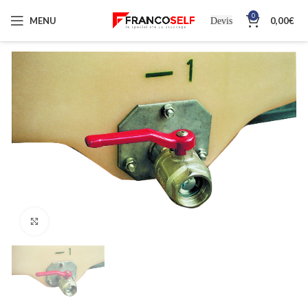
0
MENU
0,00
€
Devis
Cliquez pour agrandir