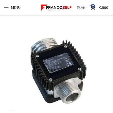
0
MENU
0,00
€
Devis