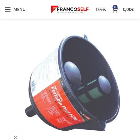
0
MENU
0,00
€
Devis
Cliquez pour agrandir