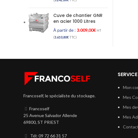
(
5.242,80
€
TTC)
Cuve de chantier GNR
en acier 1000 Litres
À partir de :
3.009,00
€
HT
(
3.610,80
€
TTC)
SERVICE
Mon co
Francoself, le spécialiste du stockage.
Mes C
Mes dev
Francoself
25 Avenue Salvador Allende
Mes Ad
69800, ST PRIEST
Contac
Tél: 09 72 66 31 57