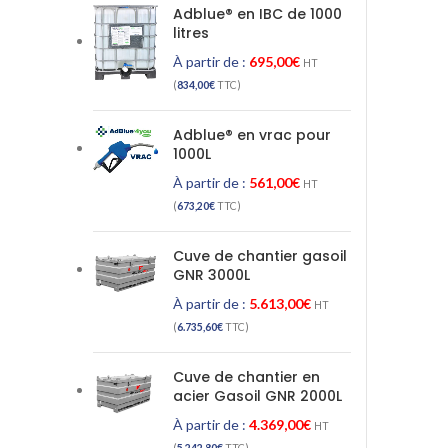
Adblue® en IBC de 1000
litres
À partir de :
695,00
€
HT
(
834,00
€
TTC)
Adblue® en vrac pour
1000L
À partir de :
561,00
€
HT
(
673,20
€
TTC)
Cuve de chantier gasoil
GNR 3000L
À partir de :
5.613,00
€
HT
(
6.735,60
€
TTC)
Cuve de chantier en
acier Gasoil GNR 2000L
À partir de :
4.369,00
€
HT