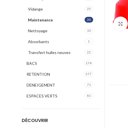
Vidange
25
Maintenance
30
Nettoyage
10
Absorbants
1
Transfert huiles neuves
22
BACS
174
RETENTION
277
DENEIGEMENT
71
ESPACES VERTS
81
DÉCOUVRIR