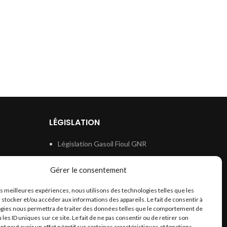
LÉGISLATION
Législation Gasoil Fioul GNR
e
Législation Essence
Gérer le consentement
ion
Législation Adblue
les meilleures expériences, nous utilisons des technologies telles que les
Législation Eau
 stocker et/ou accéder aux informations des appareils. Le fait de consentir à
Législation Lubrifiant
gies nous permettra de traiter des données telles que le comportement de
 les ID uniques sur ce site. Le fait de ne pas consentir ou de retirer son
Législation Phytosanitaire
 peut avoir un effet négatif sur certaines caractéristiques et fonctions.