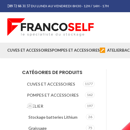
DU LUNDI AU VENDREDI 8H30 - 12H / 14H - 17H
09 72 66 31 57
CUVES ET ACCESSOIRES
POMPES ET ACCESSOIRES
ATELIER
BAC
CATÉGORIES DE PRODUITS
CUVES ET ACCESSOIRES
1177
POMPES ET ACCESSOIRES
162
ATELIER
197
Stockage batteries Lithium
26
Graissage
75