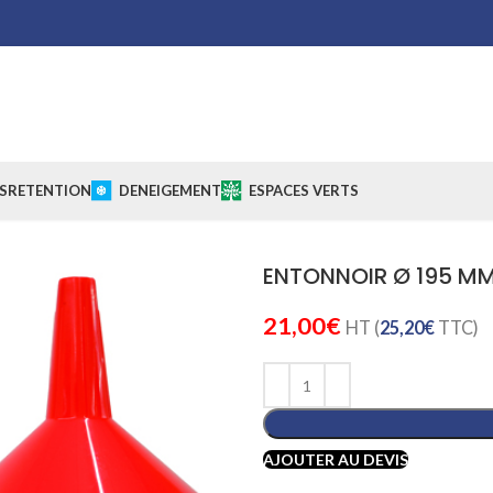
S
RETENTION
DENEIGEMENT
ESPACES VERTS
ENTONNOIR Ø 195 M
21,00
€
HT (
25,20
€
TTC)
AJOUTER AU DEVIS