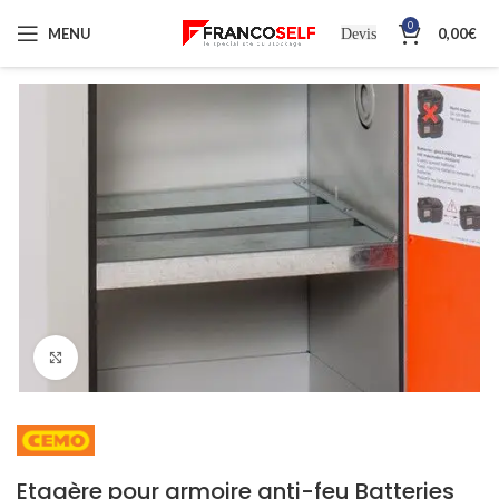
0
MENU
0,00
€
Devis
Cliquez pour agrandir
Etagère pour armoire anti-feu Batteries