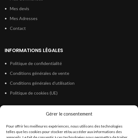
Mes devis
Mes Adresses
Contact
INFORMATIONS LÉGALES
Politique de confidentialité
Conditions générales de vente
Conditions générales d’utilisation
Politique de cookies (UE)
Gérer le consentement
LÉGISLATION
Pour offrir les meilleures expériences, nous utilisons des technologies
Législation Gasoil Fioul GNR
telles que les cookies pour stocker et/ou accéder aux informations des
appareils. Le fait de consentir à ces technologies nous permettra de traiter
Législation Essence