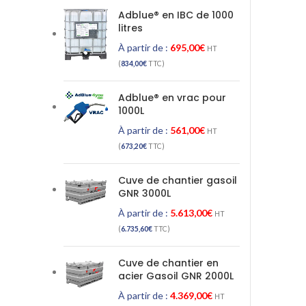
Adblue® en IBC de 1000
litres
À partir de :
695,00
€
HT
(
834,00
€
TTC)
Adblue® en vrac pour
1000L
À partir de :
561,00
€
HT
(
673,20
€
TTC)
Cuve de chantier gasoil
GNR 3000L
À partir de :
5.613,00
€
HT
(
6.735,60
€
TTC)
Cuve de chantier en
acier Gasoil GNR 2000L
À partir de :
4.369,00
€
HT