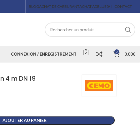
BLOG
ACHAT DE CARBURANT
ACHAT ADBLUE®
CONTACT
0
CONNEXION / ENREGISTREMENT
0,00
€
on 4 m DN 19
AJOUTER AU PANIER