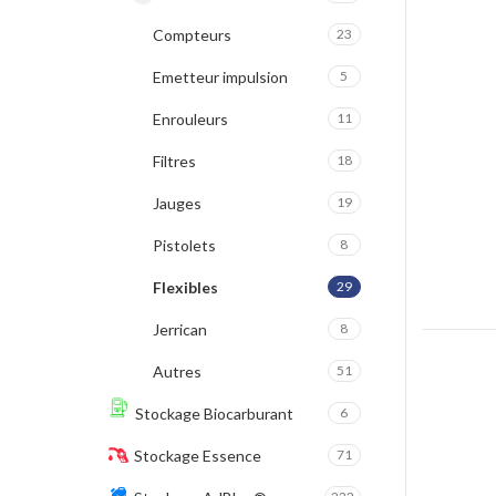
Compteurs
23
Emetteur impulsion
5
Enrouleurs
11
Filtres
18
Jauges
19
Pistolets
8
Flexibles
29
Jerrican
8
Autres
51
Stockage Biocarburant
6
Stockage Essence
71