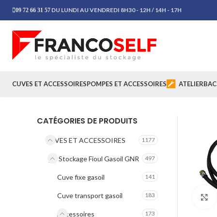
DU LUNDI AU VENDREDI 8H30 - 12H / 14H - 17H
09 72 66 31 57
CUVES ET ACCESSOIRES
POMPES ET ACCESSOIRES
ATELIER
BAC
CATÉGORIES DE PRODUITS
CUVES ET ACCESSOIRES
1177
Stockage Fioul Gasoil GNR
497
Cuve fixe gasoil
141
Cuve transport gasoil
183
Accessoires
173