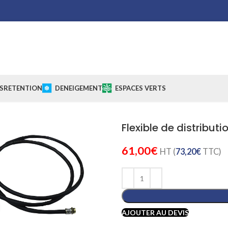
S
RETENTION
DENEIGEMENT
ESPACES VERTS
Flexible de distributi
61,00
€
HT (
73,20
€
TTC)
Cliquez pour agrandir
AJOUTER AU DEVIS