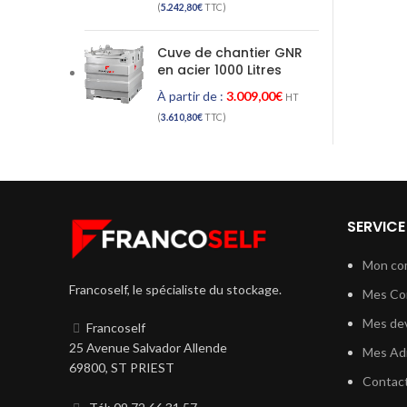
(
5.242,80
€
TTC)
Cuve de chantier GNR
en acier 1000 Litres
À partir de :
3.009,00
€
HT
(
3.610,80
€
TTC)
SERVICE
Mon co
Francoself, le spécialiste du stockage.
Mes C
Mes dev
Francoself
25 Avenue Salvador Allende
Mes Ad
69800, ST PRIEST
Contac