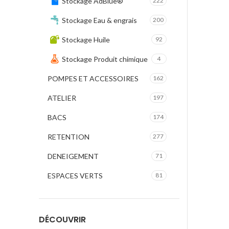
Stockage AdBlue®
222
Stockage Eau & engrais
200
Stockage Huile
92
Stockage Produit chimique
4
POMPES ET ACCESSOIRES
162
ATELIER
197
BACS
174
RETENTION
277
DENEIGEMENT
71
ESPACES VERTS
81
DÉCOUVRIR