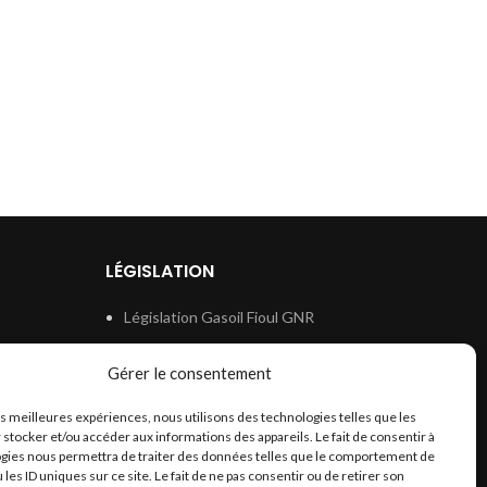
LÉGISLATION
Législation Gasoil Fioul GNR
e
Législation Essence
Gérer le consentement
ion
Législation Adblue
les meilleures expériences, nous utilisons des technologies telles que les
Législation Eau
 stocker et/ou accéder aux informations des appareils. Le fait de consentir à
Législation Lubrifiant
gies nous permettra de traiter des données telles que le comportement de
 les ID uniques sur ce site. Le fait de ne pas consentir ou de retirer son