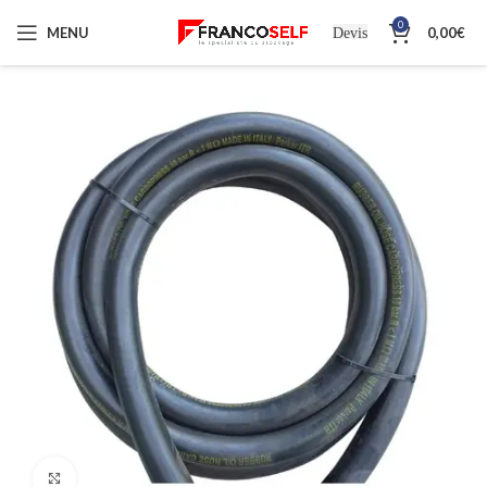
0
MENU
0,00
€
Devis
Cliquez pour agrandir