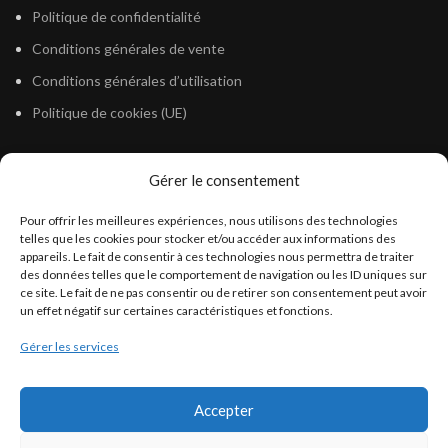
Politique de confidentialité
Conditions générales de vente
Conditions générales d’utilisation
Politique de cookies (UE)
Gérer le consentement
LÉGISLATION
Pour offrir les meilleures expériences, nous utilisons des technologies
Législation Gasoil Fioul GNR
telles que les cookies pour stocker et/ou accéder aux informations des
appareils. Le fait de consentir à ces technologies nous permettra de traiter
Législation Essence
des données telles que le comportement de navigation ou les ID uniques sur
Législation Adblue
ce site. Le fait de ne pas consentir ou de retirer son consentement peut avoir
un effet négatif sur certaines caractéristiques et fonctions.
Législation Eau
Gérer les services
Législation Lubrifiant
Législation Phytosanitaire
Accepter
Législation Rétention