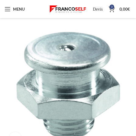
0
MENU
0,00
€
Devis