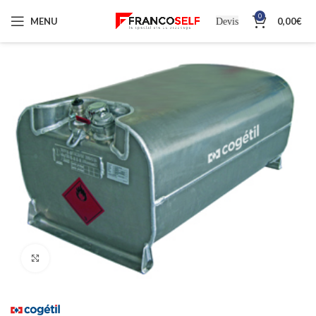
0
MENU
0,00
€
Devis
Cliquez pour agrandir