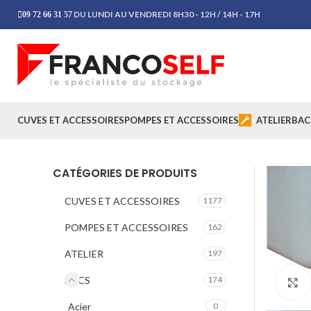
DU LUNDI AU VENDREDI 8H30 - 12H / 14H - 17H
09 72 66 31 57
CUVES ET ACCESSOIRES
POMPES ET ACCESSOIRES
ATELIER
BAC
CATÉGORIES DE PRODUITS
CUVES ET ACCESSOIRES
1177
POMPES ET ACCESSOIRES
162
ATELIER
197
BACS
174
Acier
0