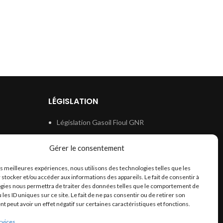
LÉGISLATION
Législation Gasoil Fioul GNR
e
Législation Essence
Gérer le consentement
ion
Législation Adblue
les meilleures expériences, nous utilisons des technologies telles que les
Législation Eau
 stocker et/ou accéder aux informations des appareils. Le fait de consentir à
Législation Lubrifiant
gies nous permettra de traiter des données telles que le comportement de
 les ID uniques sur ce site. Le fait de ne pas consentir ou de retirer son
Législation Phytosanitaire
 peut avoir un effet négatif sur certaines caractéristiques et fonctions.
Législation Rétention
rvices