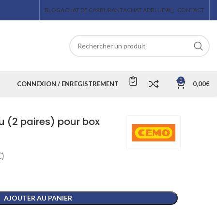
BLOG
ACHAT DE CARBURANT
ACHAT ADBLUE®
CONTACT
0
CONNEXION / ENREGISTREMENT
0,00
€
au (2 paires) pour box
)
AJOUTER AU PANIER