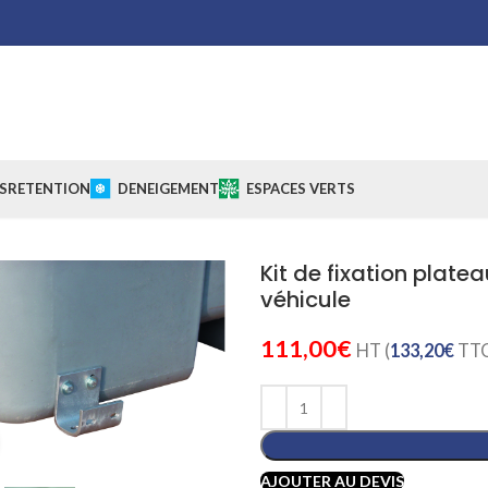
S
RETENTION
DENEIGEMENT
ESPACES VERTS
Kit de fixation plate
véhicule
111,00
€
HT (
133,20
€
TTC
Cliquez pour agrandir
AJOUTER AU DEVIS