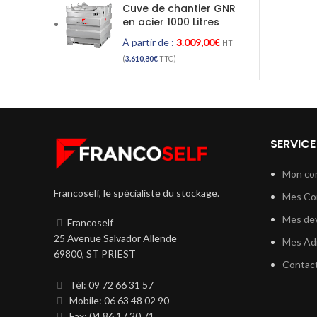
Cuve de chantier GNR
en acier 1000 Litres
À partir de :
3.009,00
€
HT
(
3.610,80
€
TTC)
SERVICE
Mon co
Francoself, le spécialiste du stockage.
Mes C
Mes dev
Francoself
25 Avenue Salvador Allende
Mes Ad
69800, ST PRIEST
Contac
Tél: 09 72 66 31 57
Mobile: 06 63 48 02 90
Fax: 04 86 17 20 71