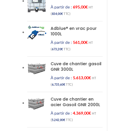
À partir de :
695,00
€
HT
(
834,00
€
TTC)
Adblue® en vrac pour
1000L
À partir de :
561,00
€
HT
(
673,20
€
TTC)
Cuve de chantier gasoil
GNR 3000L
À partir de :
5.613,00
€
HT
(
6.735,60
€
TTC)
Cuve de chantier en
acier Gasoil GNR 2000L
À partir de :
4.369,00
€
HT
(
5.242,80
€
TTC)