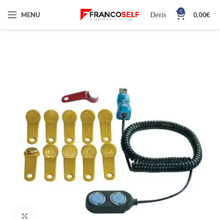
0
MENU
0,00
€
Devis
Cliquez pour agrandir