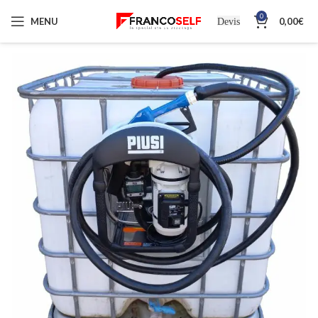
0
MENU
0,00
€
Devis