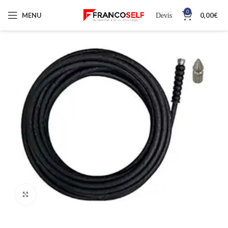
0
MENU
0,00
€
Devis
Cliquez pour agrandir