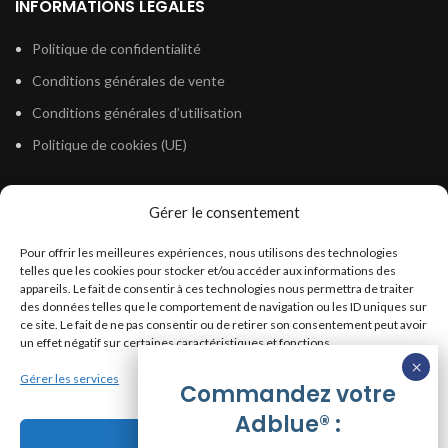
INFORMATIONS LÉGALES
Politique de confidentialité
Conditions générales de vente
Conditions générales d’utilisation
Politique de cookies (UE)
Gérer le consentement
LÉGISLATION
Pour offrir les meilleures expériences, nous utilisons des technologies
Législation Gasoil Fioul GNR
telles que les cookies pour stocker et/ou accéder aux informations des
appareils. Le fait de consentir à ces technologies nous permettra de traiter
Législation Essence
des données telles que le comportement de navigation ou les ID uniques sur
Législation Adblue
ce site. Le fait de ne pas consentir ou de retirer son consentement peut avoir
un effet négatif sur certaines caractéristiques et fonctions.
Législation Eau
Gérer les services
Législation Lubrifiant
Commandez votre
Adblue® :
Législation Phytosanitaire
Accepter