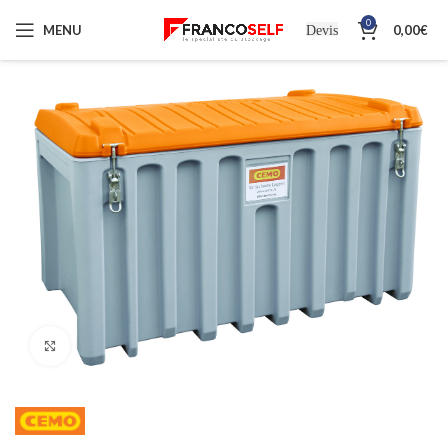
0
MENU
0,00
€
Devis
Cliquez pour agrandir