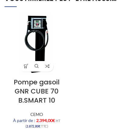
Pompe gasoil
GNR CUBE 70
B.SMART 10
CEMO
À partir de :
2.394,00
€
HT
(
2.872,80
€
TTC)