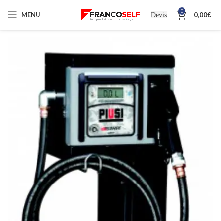
0
MENU
0,00
€
Devis