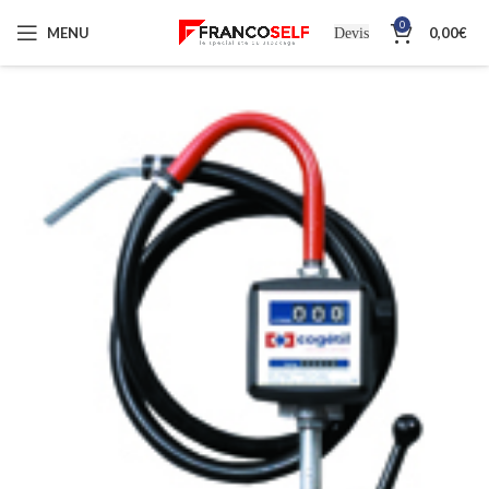
0
MENU
0,00
€
Devis