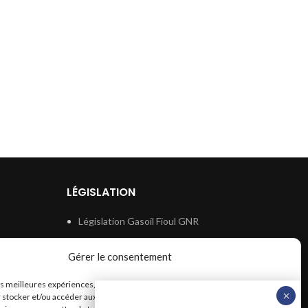
LÉGISLATION
Législation Gasoil Fioul GNR
e
Législation Essence
Gérer le consentement
ion
Législation Adblue
les meilleures expériences, nous utilisons des technologies telles que les
Législation Eau
 stocker et/ou accéder aux informations des appareils. Le fait de consentir à