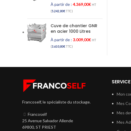
À partir de :
4.369,00
€
HT
(
5.242,80
€
TTC)
Cuve de chantier GNR
en acier 1000 Litres
À partir de :
3.009,00
€
HT
(
3.610,80
€
TTC)
SERVICE
Mon co
Francoself, le spécialiste du stockage.
Mes C
Mes dev
Francoself
25 Avenue Salvador Allende
Mes Ad
69800, ST PRIEST