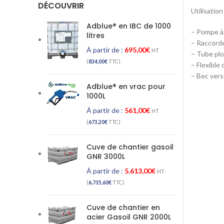
DÉCOUVRIR
Utilisation
Adblue® en IBC de 1000
– Pompe à 
litres
– Raccorde
À partir de :
695,00
€
HT
– Tube pl
(
834,00
€
TTC)
– Flexible
– Bec vers
Adblue® en vrac pour
1000L
À partir de :
561,00
€
HT
(
673,20
€
TTC)
Cuve de chantier gasoil
GNR 3000L
À partir de :
5.613,00
€
HT
(
6.735,60
€
TTC)
Cuve de chantier en
acier Gasoil GNR 2000L