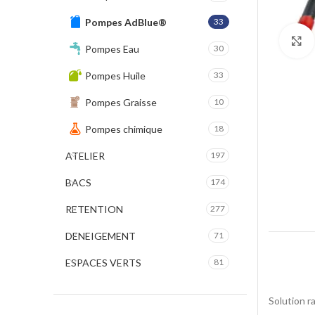
Pompes AdBlue®
33
Pompes Eau
30
Pompes Huile
33
Pompes Graisse
10
Pompes chimique
18
ATELIER
197
BACS
174
RETENTION
277
DENEIGEMENT
71
ESPACES VERTS
81
Solution r