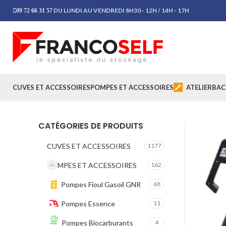
DU LUNDI AU VENDREDI 8H30 - 12H / 14H - 17H
09 72 66 31 57
CUVES ET ACCESSOIRES
POMPES ET ACCESSOIRES
ATELIER
BAC
CATÉGORIES DE PRODUITS
CUVES ET ACCESSOIRES
1177
POMPES ET ACCESSOIRES
162
Pompes Fioul Gasoil GNR
68
Pompes Essence
11
Pompes Biocarburants
4