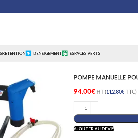
S
RETENTION
DENEIGEMENT
ESPACES VERTS
POMPE MANUELLE POU
94,00
€
HT (
112,80
€
TTC)
AJOUTER AU DEVIS