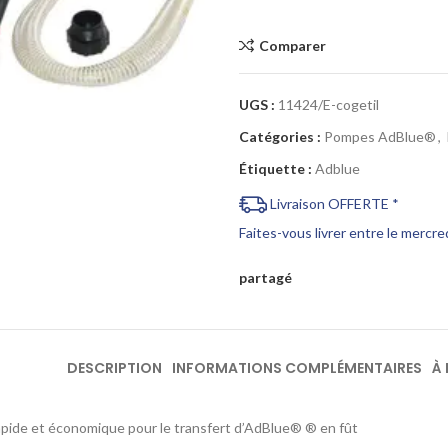
Comparer
Cliquez pour agrandir
UGS :
11424/E-cogetil
Catégories :
Pompes AdBlue®
,
Étiquette :
Adblue
Livraison OFFERTE *
Faites-vous livrer entre le mercr
partagé
DESCRIPTION
INFORMATIONS COMPLÉMENTAIRES
À
apide et économique pour le transfert d’AdBlue® ® en fût