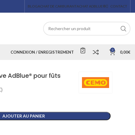
BLOG
ACHAT DE CARBURANT
ACHAT ADBLUE®
CONTACT
0
CONNEXION / ENREGISTREMENT
0,00
€
ve AdBlue® pour fûts
)
AJOUTER AU PANIER