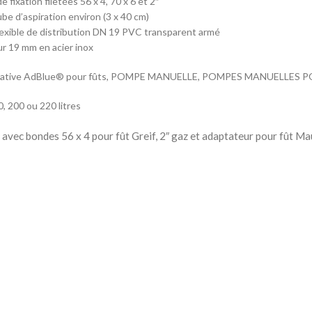
 fixation filetées 56 x 4, 70 x 6 et 2″
ube d’aspiration environ (3 x 40 cm)
lexible de distribution DN 19 PVC transparent armé
r 19 mm en acier inox
tative AdBlue® pour fûts, POMPE MANUELLE, POMPES MANUELLES
0, 200 ou 220 litres
 avec bondes 56 x 4 pour fût Greif, 2″ gaz et adaptateur pour fût Ma