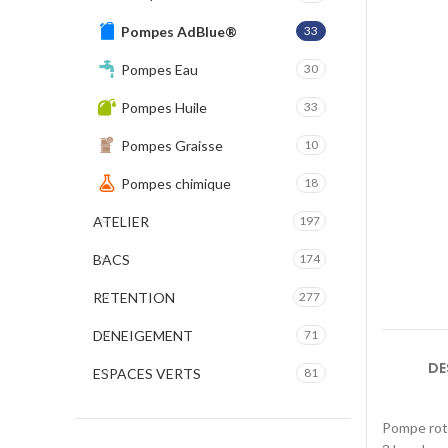
Pompes AdBlue®
33
Pompes Eau
30
Pompes Huile
33
Pompes Graisse
10
Pompes chimique
18
ATELIER
197
BACS
174
RETENTION
277
DENEIGEMENT
71
DE
ESPACES VERTS
81
Pompe rot