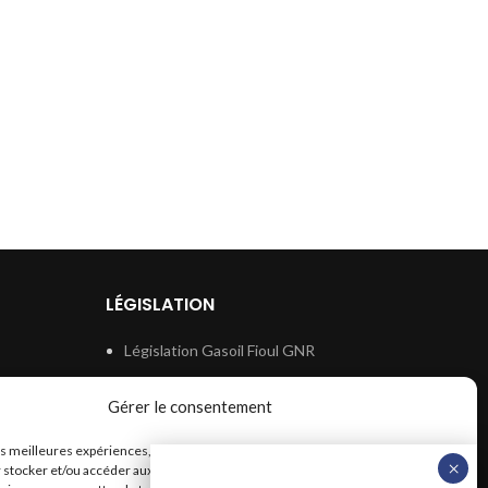
LÉGISLATION
Législation Gasoil Fioul GNR
e
Législation Essence
Gérer le consentement
ion
Législation Adblue
les meilleures expériences, nous utilisons des technologies telles que les
Législation Eau
 stocker et/ou accéder aux informations des appareils. Le fait de consentir à