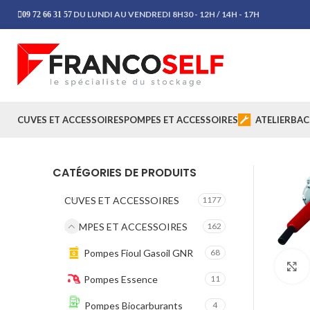
DU LUNDI AU VENDREDI 8H30 - 12H / 14H - 17H
09 72 66 31 57
CUVES ET ACCESSOIRES
POMPES ET ACCESSOIRES
ATELIER
BAC
CATÉGORIES DE PRODUITS
CUVES ET ACCESSOIRES
1177
POMPES ET ACCESSOIRES
162
Pompes Fioul Gasoil GNR
68
Pompes Essence
11
Pompes Biocarburants
4