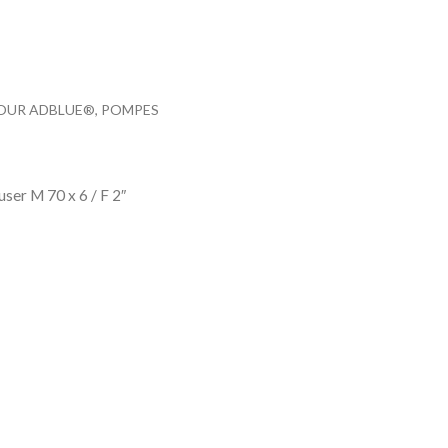
 POUR ADBLUE®, POMPES
user M 70 x 6 / F 2″