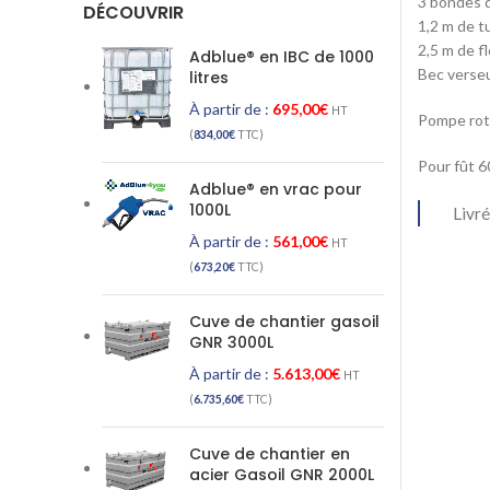
3 bondes de
DÉCOUVRIR
1,2 m de t
2,5 m de f
Adblue® en IBC de 1000
Bec verseu
litres
À partir de :
695,00
€
HT
Pompe ro
(
834,00
€
TTC)
Pour fût 6
Adblue® en vrac pour
1000L
Livré
À partir de :
561,00
€
HT
(
673,20
€
TTC)
Cuve de chantier gasoil
GNR 3000L
À partir de :
5.613,00
€
HT
(
6.735,60
€
TTC)
Cuve de chantier en
acier Gasoil GNR 2000L