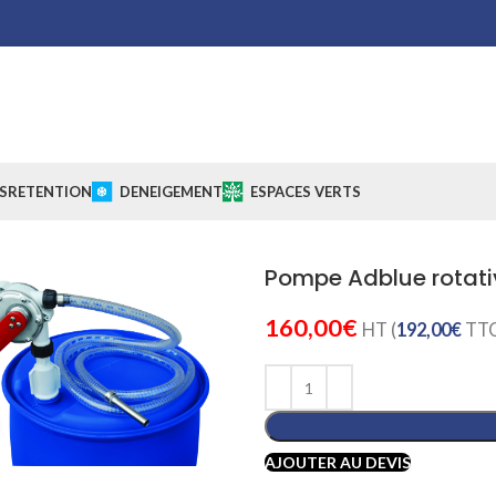
S
RETENTION
DENEIGEMENT
ESPACES VERTS
Pompe Adblue rotati
160,00
€
HT (
192,00
€
TTC
Cliquez pour agrandir
AJOUTER AU DEVIS