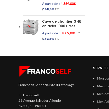
À partir de :
4.369,00
€
HT
(
5.242,80
€
TTC)
Cuve de chantier GNR
en acier 1000 Litres
À partir de :
3.009,00
€
HT
(
3.610,80
€
TTC)
SERVICE
Mon co
Francoself, le spécialiste du stockage.
Mes C
Mes dev
Francoself
25 Avenue Salvador Allende
Mes Ad
69800, ST PRIEST