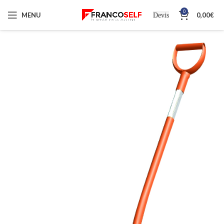
0
MENU
0,00
€
Devis