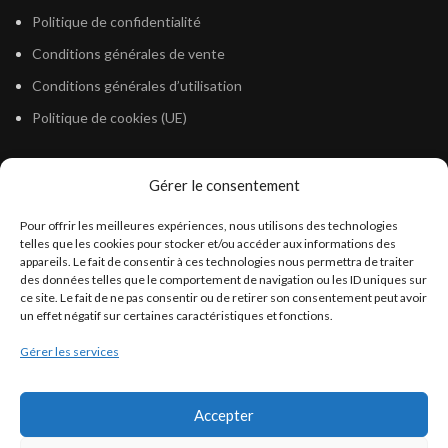
Politique de confidentialité
Conditions générales de vente
Conditions générales d’utilisation
Politique de cookies (UE)
Gérer le consentement
LÉGISLATION
Pour offrir les meilleures expériences, nous utilisons des technologies
Législation Gasoil Fioul GNR
telles que les cookies pour stocker et/ou accéder aux informations des
appareils. Le fait de consentir à ces technologies nous permettra de traiter
Législation Essence
des données telles que le comportement de navigation ou les ID uniques sur
Législation Adblue
ce site. Le fait de ne pas consentir ou de retirer son consentement peut avoir
un effet négatif sur certaines caractéristiques et fonctions.
Législation Eau
Gérer les services
Législation Lubrifiant
Législation Phytosanitaire
Accepter
Législation Rétention