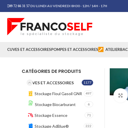
DU LUNDI AU VENDREDI 8H30 - 12H / 14H - 17H
09 72 66 31 57
CUVES ET ACCESSOIRES
POMPES ET ACCESSOIRES
ATELIER
BAC
CATÉGORIES DE PRODUITS
CUVES ET ACCESSOIRES
1177
Stockage Fioul Gasoil GNR
497
Stockage Biocarburant
6
Stockage Essence
71
Stockage AdBlue®
222