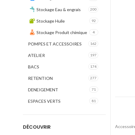
Stockage Eau & engrais
200
Stockage Huile
92
Stockage Produit chimique
4
POMPES ET ACCESSOIRES
162
ATELIER
197
BACS
174
RETENTION
277
DENEIGEMENT
71
ESPACES VERTS
81
DÉCOUVRIR
Accessoir