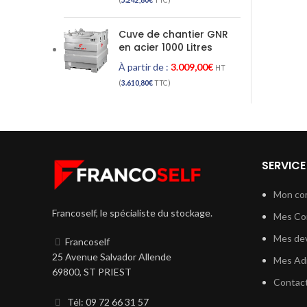
(
5.242,80
€
TTC)
Cuve de chantier GNR
en acier 1000 Litres
À partir de :
3.009,00
€
HT
(
3.610,80
€
TTC)
SERVICE
Mon co
Francoself, le spécialiste du stockage.
Mes C
Mes dev
Francoself
25 Avenue Salvador Allende
Mes Ad
69800, ST PRIEST
Contac
Tél: 09 72 66 31 57