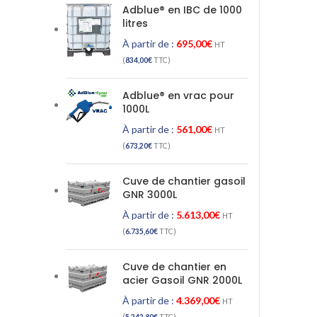
Adblue® en IBC de 1000
litres
À partir de :
695,00
€
HT
(
834,00
€
TTC)
Adblue® en vrac pour
1000L
À partir de :
561,00
€
HT
(
673,20
€
TTC)
Cuve de chantier gasoil
GNR 3000L
À partir de :
5.613,00
€
HT
(
6.735,60
€
TTC)
Cuve de chantier en
acier Gasoil GNR 2000L
À partir de :
4.369,00
€
HT