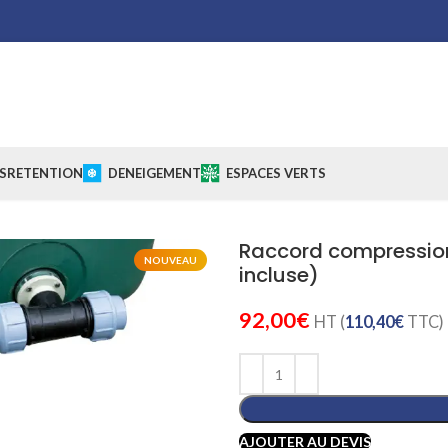
S
RETENTION
DENEIGEMENT
ESPACES VERTS
Raccord compression 
NOUVEAU
incluse)
92,00
€
HT (
110,40
€
TTC)
Cliquez pour agrandir
AJOUTER AU DEVIS