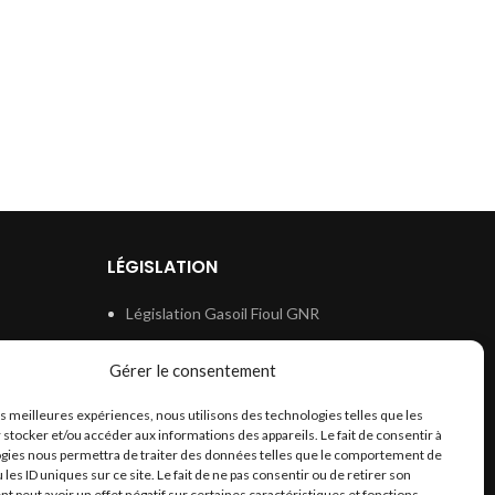
LÉGISLATION
Législation Gasoil Fioul GNR
e
Législation Essence
Gérer le consentement
ion
Législation Adblue
les meilleures expériences, nous utilisons des technologies telles que les
Législation Eau
 stocker et/ou accéder aux informations des appareils. Le fait de consentir à
Législation Lubrifiant
gies nous permettra de traiter des données telles que le comportement de
 les ID uniques sur ce site. Le fait de ne pas consentir ou de retirer son
Législation Phytosanitaire
 peut avoir un effet négatif sur certaines caractéristiques et fonctions.