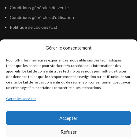
Conditions générales de vente
Conditions générales d’utilisation
Politique de cookies (UE)
Gérer le consentement
LÉGISLATION
Pour offrir les meilleures expériences, nous utilisons des technologies
Législation Gasoil Fioul GNR
telles que les cookies pour stocker et/ou accéder aux informations des
appareils. Le fait de consentir à ces technologies nous permettra de traiter
Législation Essence
des données telles que le comportement de navigation ou les ID uniques sur
Législation Adblue
ce site. Le fait de ne pas consentir ou de retirer son consentement peut avoir
un effet négatif sur certaines caractéristiques et fonctions.
Législation Eau
Gérer les services
Législation Lubrifiant
Législation Phytosanitaire
Accepter
Législation Rétention
Législation Déneigement
Refuser