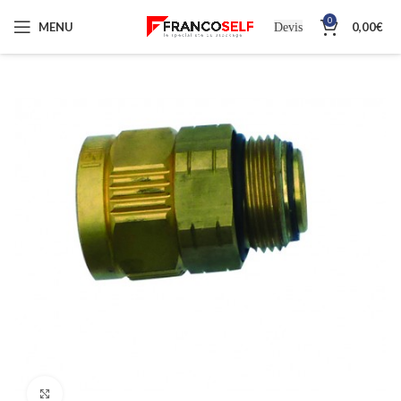
0
MENU
0,00
€
Devis
Cliquez pour agrandir