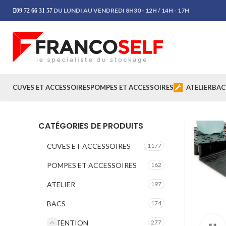
DU LUNDI AU VENDREDI 8H30 - 12H / 14H - 17H
09 72 66 31 57
CUVES ET ACCESSOIRES
POMPES ET ACCESSOIRES
ATELIER
BAC
CATÉGORIES DE PRODUITS
CUVES ET ACCESSOIRES
1177
POMPES ET ACCESSOIRES
162
ATELIER
197
BACS
174
RETENTION
277