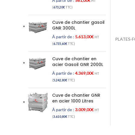
À partir de :
561,00
€
HT
(
673,20
€
TTC)
Cuve de chantier gasoil
GNR 3000L
À partir de :
5.613,00
€
HT
PLATES-F
(
6.735,60
€
TTC)
Cuve de chantier en
acier Gasoil GNR 2000L
À partir de :
4.369,00
€
HT
(
5.242,80
€
TTC)
Cuve de chantier GNR
en acier 1000 Litres
À partir de :
3.009,00
€
HT
(
3.610,80
€
TTC)