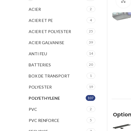
ACIER
2
ACIER ET PE
4
ACIER ET POLYESTER
25
ACIER GALVANISE
39
ANTI FEU
14
BATTERIES
20
BOX DE TRANSPORT
1
POLYESTER
19
POLYETHYLENE
107
PVC
2
Option
PVC RENFORCE
5