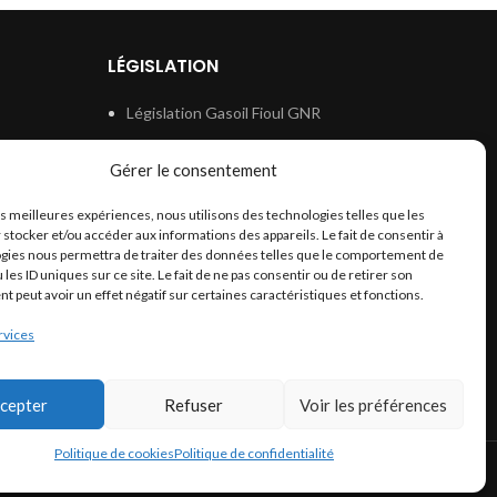
LÉGISLATION
Législation Gasoil Fioul GNR
e
Législation Essence
Gérer le consentement
ion
Législation Adblue
les meilleures expériences, nous utilisons des technologies telles que les
Législation Eau
 stocker et/ou accéder aux informations des appareils. Le fait de consentir à
Législation Lubrifiant
gies nous permettra de traiter des données telles que le comportement de
 les ID uniques sur ce site. Le fait de ne pas consentir ou de retirer son
Législation Phytosanitaire
 peut avoir un effet négatif sur certaines caractéristiques et fonctions.
Législation Rétention
rvices
Législation Déneigement
cepter
Refuser
Voir les préférences
Politique de cookies
Politique de confidentialité