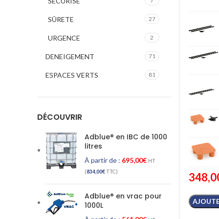
SECURISE
7
SÛRETE
27
URGENCE
2
DENEIGEMENT
71
ESPACES VERTS
81
DÉCOUVRIR
Adblue® en IBC de 1000
litres
À partir de :
695,00
€
HT
(
834,00
€
TTC)
348,0
Adblue® en vrac pour
AJOUTE
1000L