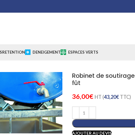
S
RETENTION
DENEIGEMENT
ESPACES VERTS
Robinet de soutirage 
fût
36,00
€
HT (
43,20
€
TTC)
AJOUTER AU DEVIS