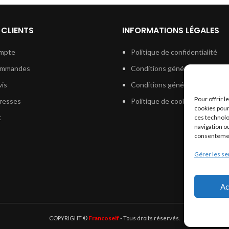
 CLIENTS
INFORMATIONS LÉGALES
mpte
Politique de confidentialité
ommandes
Conditions générales de vent
is
Conditions générales d’utilisat
Pour offrir 
resses
Politique de cookies (UE)
cookies pour
t
ces technolo
navigation ou
consentement
Gérer les se
Ac
Francoself
COPYRIGHT ©
- Tous droits réservés.