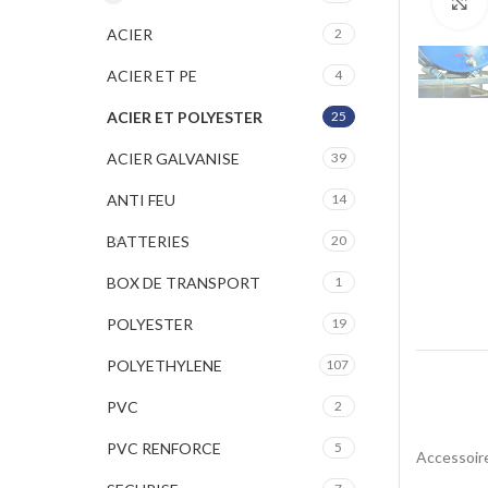
ACIER
2
ACIER ET PE
4
ACIER ET POLYESTER
25
ACIER GALVANISE
39
ANTI FEU
14
BATTERIES
20
BOX DE TRANSPORT
1
POLYESTER
19
POLYETHYLENE
107
PVC
2
PVC RENFORCE
5
Accessoir