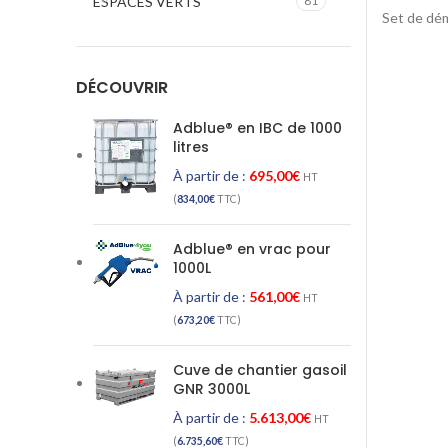
ESPACES VERTS
81
Set de dém
DÉCOUVRIR
Adblue® en IBC de 1000
litres
À partir de :
695,00
€
HT
(
834,00
€
TTC)
Adblue® en vrac pour
1000L
À partir de :
561,00
€
HT
(
673,20
€
TTC)
Cuve de chantier gasoil
GNR 3000L
À partir de :
5.613,00
€
HT
(
6.735,60
€
TTC)