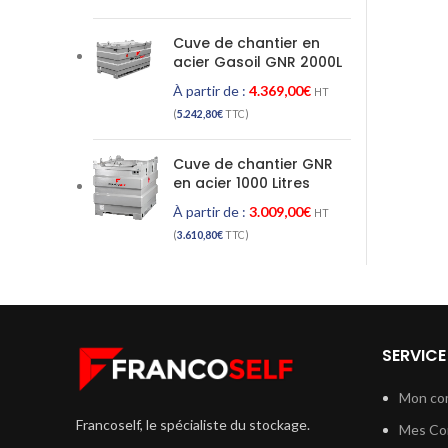
Cuve de chantier en
acier Gasoil GNR 2000L
À partir de :
4.369,00
€
HT
(
5.242,80
€
TTC)
Cuve de chantier GNR
en acier 1000 Litres
À partir de :
3.009,00
€
HT
(
3.610,80
€
TTC)
SERVICE
Mon co
Francoself, le spécialiste du stockage.
Mes C