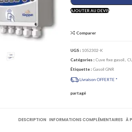
AJOUTER AU DEVIS
Comparer
Cliquez pour agrandir
UGS :
1052302-K
Catégories :
Cuve fixe gasoil
,
C
Étiquette :
Gasoil GNR
Livraison OFFERTE *
partagé
DESCRIPTION
INFORMATIONS COMPLÉMENTAIRES
À 