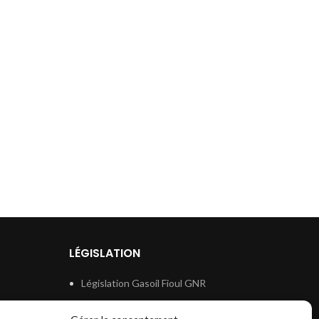
LÉGISLATION
Législation Gasoil Fioul GNR
e
Législation Essence