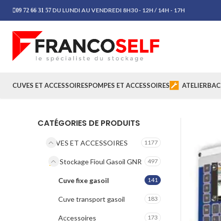
DU LUNDI AU VENDREDI 8H30 - 12H / 14H - 17H
09 72 66 31 57
CUVES ET ACCESSOIRES
POMPES ET ACCESSOIRES
ATELIER
BAC
CATÉGORIES DE PRODUITS
CUVES ET ACCESSOIRES
1177
Stockage Fioul Gasoil GNR
497
Cuve fixe gasoil
141
Cuve transport gasoil
183
Accessoires
173