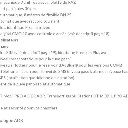
mécanique 3 chiffres avec molette de RAZ
u et particules 30 µm
automatique, 8 mètres de flexible DN 25
utomatique avec raccord tournant
lus, identique Premium avec
igital CMO 10 avec contrôle d’accès (voir descriptif page 18)
tilisateurs
anager
us SIM (voir descriptif page 19), identique Premium Plus avec
iveau pressostatique pour la cuve gasoil
iveau à flotteur pour le réservoir d’AdBlue® pour les versions COMBI
élétransmission pour l’envoi de SMS (niveau gasoil, alarmes niveaux hau
PS (localisation quotidienne de la station)
ment de la cuve par pistolet automatique
DT-Mobil PRO ACIER ADR, Transport gasoil, Stations DT-MOBIL PRO
 et sécurité pour vos chantiers
ologué ADR