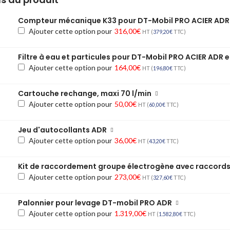
Compteur mécanique K33 pour DT-Mobil PRO ACIER ADR
Ajouter cette option pour
316,00
€
HT (
379,20
€
TTC)
Filtre à eau et particules pour DT-Mobil PRO ACIER ADR 
Ajouter cette option pour
164,00
€
HT (
196,80
€
TTC)
Cartouche rechange, maxi 70 l/min
Ajouter cette option pour
50,00
€
HT (
60,00
€
TTC)
Jeu d'autocollants ADR
Ajouter cette option pour
36,00
€
HT (
43,20
€
TTC)
Kit de raccordement groupe électrogène avec raccords
Ajouter cette option pour
273,00
€
HT (
327,60
€
TTC)
Palonnier pour levage DT-mobil PRO ADR
Ajouter cette option pour
1.319,00
€
HT (
1.582,80
€
TTC)