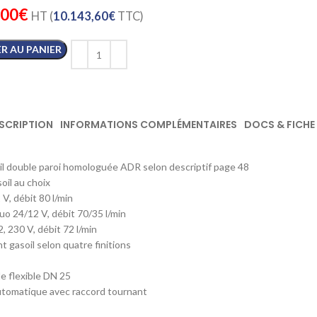
,00
€
HT (
10.143,60
€
TTC)
R AU PANIER
SCRIPTION
INFORMATIONS COMPLÉMENTAIRES
DOCS & FICHE
l double paroi homologuée ADR selon descriptif page 48
il au choix
V, débit 80 l/min
o 24/12 V, débit 70/35 l/min
, 230 V, débit 72 l/min
 gasoil selon quatre finitions
e flexible DN 25
utomatique avec raccord tournant