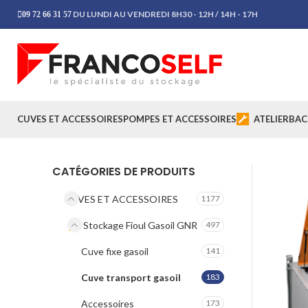
DU LUNDI AU VENDREDI 8H30 - 12H / 14H - 17H
09 72 66 31 57
CUVES ET ACCESSOIRES
POMPES ET ACCESSOIRES
ATELIER
BAC
CATÉGORIES DE PRODUITS
CUVES ET ACCESSOIRES
1177
Stockage Fioul Gasoil GNR
497
Cuve fixe gasoil
141
Cuve transport gasoil
183
Accessoires
173