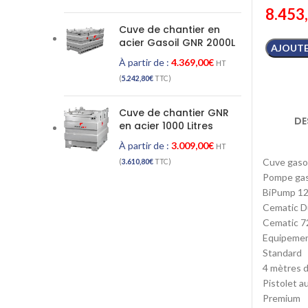
8.453
Cuve de chantier en
acier Gasoil GNR 2000L
AJOUTE
À partir de :
4.369,00
€
HT
(
5.242,80
€
TTC)
Cuve de chantier GNR
DE
en acier 1000 Litres
À partir de :
3.009,00
€
HT
Cuve gasoi
(
3.610,80
€
TTC)
Pompe gaso
BiPump 12 
Cematic Du
Cematic 72
Equipement
Standard
4 mètres d
Pistolet a
Premium