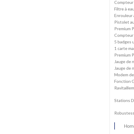
Compteur 
Filtre à ea
Enrouleur 
Pistolet a
Premium P
Compteur d
5 badges u
1 carte m
Premium Pl
Jauge de n
Jauge de n
Modem de t
Fonction G
Ravitaille
Stations 
Robustesse
Hom