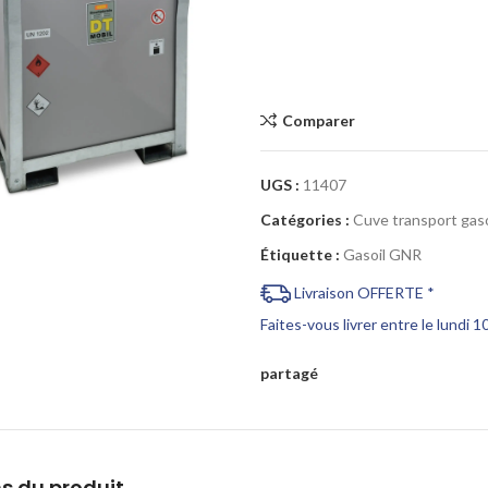
Comparer
Cliquez pour agrandir
UGS :
11407
Catégories :
Cuve transport gaso
Étiquette :
Gasoil GNR
Livraison OFFERTE *
Faites-vous livrer entre le lundi 
partagé
s du produit