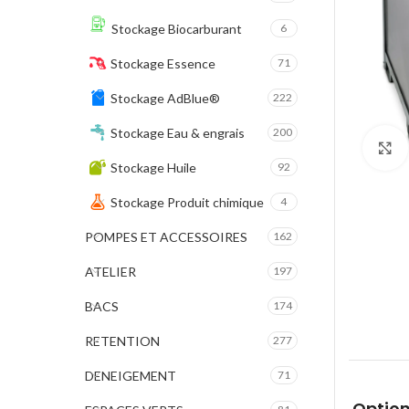
Stockage Biocarburant
6
Stockage Essence
71
Stockage AdBlue®
222
Stockage Eau & engrais
200
Stockage Huile
92
Stockage Produit chimique
4
POMPES ET ACCESSOIRES
162
ATELIER
197
BACS
174
RETENTION
277
DENEIGEMENT
71
Option