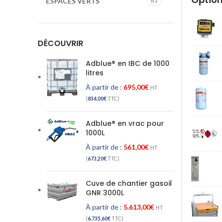
ESPACES VERTS
81
DÉCOUVRIR
Adblue® en IBC de 1000
litres
À partir de :
695,00
€
HT
(
834,00
€
TTC)
Adblue® en vrac pour
1000L
À partir de :
561,00
€
HT
(
673,20
€
TTC)
Cuve de chantier gasoil
GNR 3000L
À partir de :
5.613,00
€
HT
(
6.735,60
€
TTC)