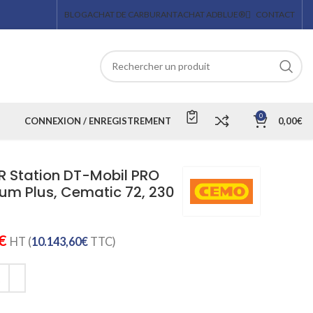
BLOG
ACHAT DE CARBURANT
ACHAT ADBLUE®
CONTACT
0
CONNEXION / ENREGISTREMENT
0,00
€
R Station DT-Mobil PRO
um Plus, Cematic 72, 230
€
HT (
10.143,60
€
TTC)