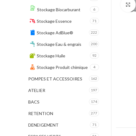
Stockage Biocarburant
6
Stockage Essence
71
Stockage AdBlue®
222
Stockage Eau & engrais
200
Stockage Huile
92
Stockage Produit chimique
4
POMPES ET ACCESSOIRES
162
ATELIER
197
BACS
174
RETENTION
277
DENEIGEMENT
71