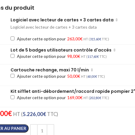
s du produit
Logiciel avec lecteur de cartes + 3 cartes data
Logiciel avec lecteur de cartes + 3 cartes data
Ajouter cette option pour
263,00
€
HT (
315,60
€
TTC)
Lot de 5 badges utilisateurs contrôle d'accès
Ajouter cette option pour
98,00
€
HT (
117,60
€
TTC)
Cartouche rechange, maxi 70 l/min
Ajouter cette option pour
50,00
€
HT (
60,00
€
TTC)
Kit sifflet anti-débordement/raccord rapide pompier 2
Ajouter cette option pour
169,00
€
HT (
202,80
€
TTC)
,00
€
HT (
5.226,00
€
TTC)
R AU PANIER