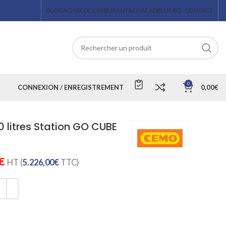
BLOG
ACHAT DE CARBURANT
ACHAT ADBLUE®
CONTACT
0
CONNEXION / ENREGISTREMENT
0,00
€
 litres Station GO CUBE
€
HT (
5.226,00
€
TTC)