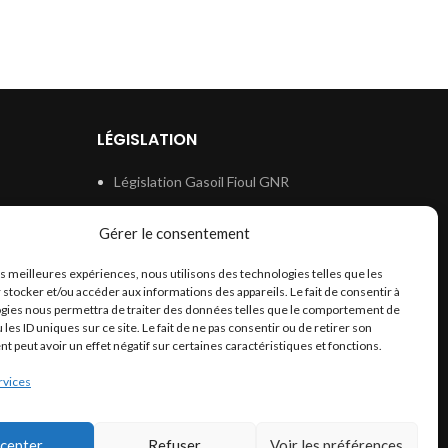
LÉGISLATION
Législation Gasoil Fioul GNR
e
Législation Essence
Gérer le consentement
ion
Législation Adblue
les meilleures expériences, nous utilisons des technologies telles que les
Législation Eau
 stocker et/ou accéder aux informations des appareils. Le fait de consentir à
Législation Lubrifiant
gies nous permettra de traiter des données telles que le comportement de
 les ID uniques sur ce site. Le fait de ne pas consentir ou de retirer son
Législation Phytosanitaire
 peut avoir un effet négatif sur certaines caractéristiques et fonctions.
Législation Rétention
rvices
Législation Déneigement
cepter
Refuser
Voir les préférences