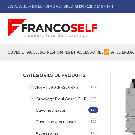
DU LUNDI AU VENDREDI 8H30 - 12H / 14H - 17H
09 72 66 31 57
CUVES ET ACCESSOIRES
POMPES ET ACCESSOIRES
ATELIER
BAC
CATÉGORIES DE PRODUITS
CUVES ET ACCESSOIRES
1177
Stockage Fioul Gasoil GNR
497
Cuve fixe gasoil
141
Cuve transport gasoil
183
Accessoires
173