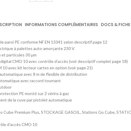
SCRIPTION
INFORMATIONS COMPLÉMENTAIRES
DOCS & FICHE
e paroi PE conforme NF EN 13341 selon descriptif page 12
ctrique à palettes auto-amorçante 230 V
u et particules 30 µm
igital CMO 10 avec contrôle d’accès (voir descriptif complet page 18)
M 10 avec kit lecteur cartes en option (voir page 21)
automatique avec 8 m de flexible de distribution
utomatique avec raccord tournant
utdoor
rotection PE monté sur 2 vérins à gaz
ment de la cuve par pistolet automatique
Go Cube Premium Plus, STOCKAGE GASOIL, Stations Go Cube, STAT
rôle d’accès CMO 10