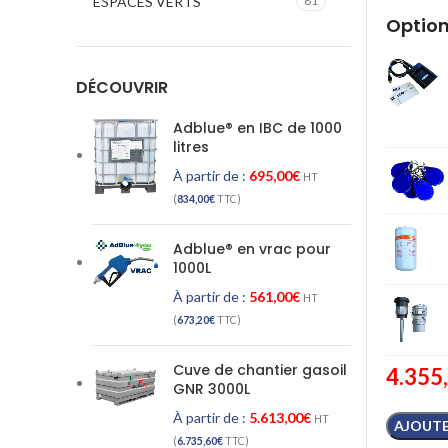
ESPACES VERTS
81
Option
DÉCOUVRIR
Adblue® en IBC de 1000
litres
À partir de :
695,00
€
HT
(
834,00
€
TTC)
Adblue® en vrac pour
1000L
À partir de :
561,00
€
HT
(
673,20
€
TTC)
Cuve de chantier gasoil
4.355
GNR 3000L
À partir de :
5.613,00
€
HT
AJOUTE
(
6.735,60
€
TTC)