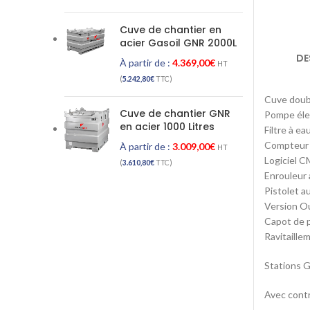
Cuve de chantier en
acier Gasoil GNR 2000L
DE
À partir de :
4.369,00
€
HT
(
5.242,80
€
TTC)
Cuve doubl
Cuve de chantier GNR
Pompe éle
en acier 1000 Litres
Filtre à ea
Compteur d
À partir de :
3.009,00
€
HT
Logiciel C
(
3.610,80
€
TTC)
Enrouleur 
Pistolet a
Version O
Capot de p
Ravitaille
Stations 
Avec cont