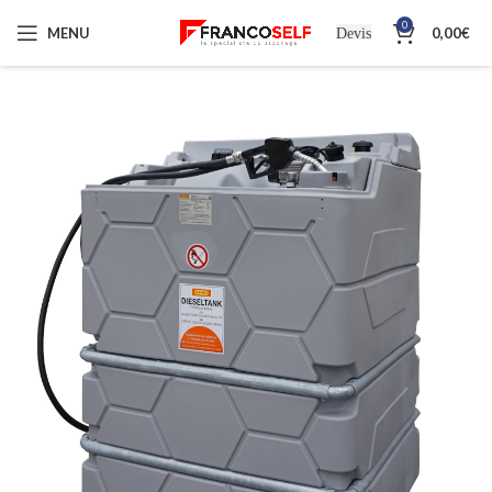
0
MENU
0,00
€
Devis