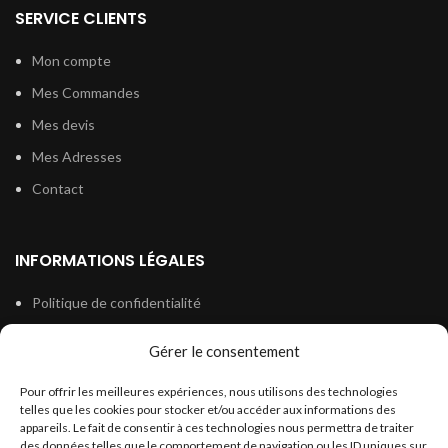
SERVICE CLIENTS
Mon compte
Mes Commandes
Mes devis
Mes Adresses
Contact
INFORMATIONS LÉGALES
Politique de confidentialité
Conditions générales de vente
Gérer le consentement
Conditions générales d’utilisation
Pour offrir les meilleures expériences, nous utilisons des technologies
Politique de cookies (UE)
telles que les cookies pour stocker et/ou accéder aux informations des
appareils. Le fait de consentir à ces technologies nous permettra de traiter
des données telles que le comportement de navigation ou les ID uniques sur