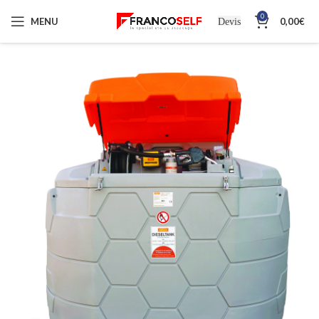
0
MENU
0,00
€
Devis