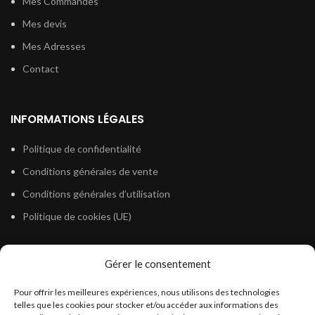
Mes Commandes
Mes devis
Mes Adresses
Contact
INFORMATIONS LÉGALES
Politique de confidentialité
Conditions générales de vente
Conditions générales d’utilisation
Politique de cookies (UE)
Gérer le consentement
LÉGISLATION
Pour offrir les meilleures expériences, nous utilisons des technologies
Législation Gasoil Fioul GNR
telles que les cookies pour stocker et/ou accéder aux informations des