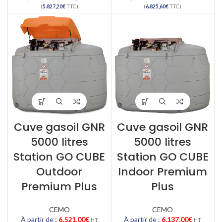
(
5.827,20
€
TTC)
(
6.825,60
€
TTC)
Cuve gasoil GNR
Cuve gasoil GNR
5000 litres
5000 litres
Station GO CUBE
Station GO CUBE
Outdoor
Indoor Premium
Premium Plus
Plus
CEMO
CEMO
À partir de :
6.521,00
€
À partir de :
6.137,00
€
HT
HT