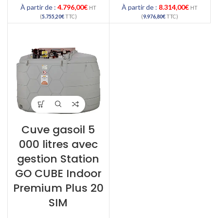
À partir de :
4.796,00
€
À partir de :
8.314,00
€
HT
HT
(
5.755,20
€
TTC)
(
9.976,80
€
TTC)
Cuve gasoil 5
000 litres avec
gestion Station
GO CUBE Indoor
Premium Plus 20
SIM