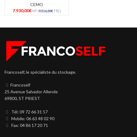
CEMO
7.930,00
€
HT (
9.516,00
€
TTC)
Francoself, le spécialiste du stockage.
Francoself
25 Avenue Salvador Allende
69800, ST PRIEST
Tél: 09 72 66 31 57
Mobile: 06 63 48 02 90
Fax: 04 86 17 20 71