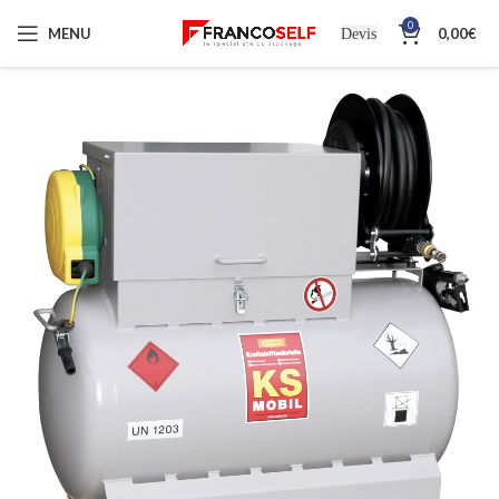
0
MENU
0,00
€
Devis