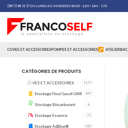
DU LUNDI AU VENDREDI 8H30 - 12H / 14H - 17H
09 72 66 31 57
CUVES ET ACCESSOIRES
POMPES ET ACCESSOIRES
ATELIER
BAC
CATÉGORIES DE PRODUITS
CUVES ET ACCESSOIRES
1177
Stockage Fioul Gasoil GNR
497
Stockage Biocarburant
6
Stockage Essence
71
Stockage AdBlue®
222