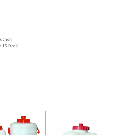
ouchon
 15 litres)