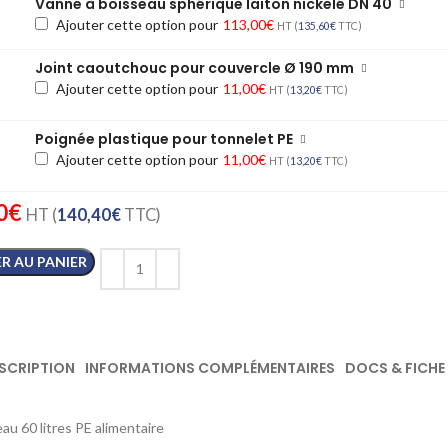
Vanne à boisseau sphérique laiton nickelé DN 40
Ajouter cette option pour
113,00
€
HT (
135,60
€
TTC)
Joint caoutchouc pour couvercle Ø 190 mm
Ajouter cette option pour
11,00
€
HT (
13,20
€
TTC)
Poignée plastique pour tonnelet PE
Ajouter cette option pour
11,00
€
HT (
13,20
€
TTC)
0
€
HT (
140,40
€
TTC)
R AU PANIER
SCRIPTION
INFORMATIONS COMPLÉMENTAIRES
DOCS & FICHE
au 60 litres PE alimentaire