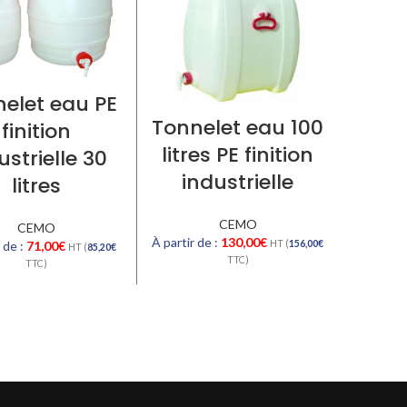
elet eau PE
Tonn
Tonnelet eau 100
finition
litres PE finition
ustrielle 30
ind
industrielle
litres
CEMO
CEMO
À partir de :
130,00
€
HT (
156,00
€
 de :
71,00
€
À partir
HT (
85,20
€
TTC)
TTC)