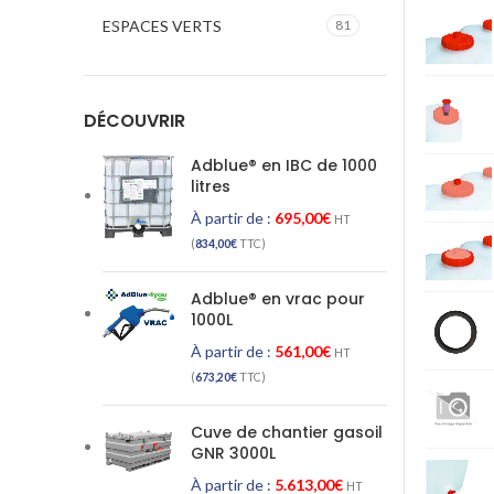
ESPACES VERTS
81
DÉCOUVRIR
Adblue® en IBC de 1000
litres
À partir de :
695,00
€
HT
(
834,00
€
TTC)
Adblue® en vrac pour
1000L
À partir de :
561,00
€
HT
(
673,20
€
TTC)
Cuve de chantier gasoil
GNR 3000L
À partir de :
5.613,00
€
HT