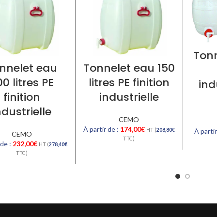
Tonn
nnelet eau
Tonnelet eau 150
0 litres PE
litres PE finition
ind
finition
industrielle
ndustrielle
CEMO
À partir de :
174,00
€
HT (
208,80
€
À partir
CEMO
TTC)
 de :
232,00
€
HT (
278,40
€
TTC)