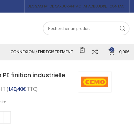
BLOG
ACHAT DE CARBURANT
ACHAT ADBLUE®
CONTACT
0
CONNEXION / ENREGISTREMENT
0,00
€
PE finition industrielle
HT (
140,40
€
TTC)
aire