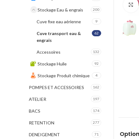
Stockage Eau & engrais
200
Cuve fixe eau aérienne
9
Cuve transport eau &
62
engrais
Accessoires
132
Stockage Huile
92
Stockage Produit chimique
4
POMPES ET ACCESSOIRES
162
ATELIER
197
BACS
174
RETENTION
277
Option
DENEIGEMENT
71