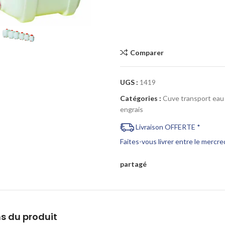
Cliquez pour agrandir
Comparer
UGS :
1419
Catégories :
Cuve transport eau
engrais
Livraison OFFERTE *
Faites-vous livrer entre le mercr
partagé
s du produit