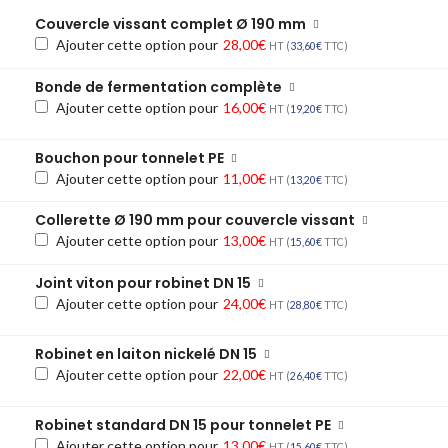
Couvercle vissant complet Ø 190 mm
Ajouter cette option pour
28,00
€
HT (
33,60
€
TTC)
Bonde de fermentation complète
Ajouter cette option pour
16,00
€
HT (
19,20
€
TTC)
Bouchon pour tonnelet PE
Ajouter cette option pour
11,00
€
HT (
13,20
€
TTC)
Collerette Ø 190 mm pour couvercle vissant
Ajouter cette option pour
13,00
€
HT (
15,60
€
TTC)
Joint viton pour robinet DN 15
Ajouter cette option pour
24,00
€
HT (
28,80
€
TTC)
Robinet en laiton nickelé DN 15
Ajouter cette option pour
22,00
€
HT (
26,40
€
TTC)
Robinet standard DN 15 pour tonnelet PE
Ajouter cette option pour
13,00
€
HT (
15,60
€
TTC)