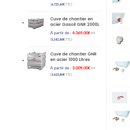
(
6.735,60
€
TTC)
Cuve de chantier en
acier Gasoil GNR 2000L
À partir de :
4.369,00
€
HT
(
5.242,80
€
TTC)
Cuve de chantier GNR
en acier 1000 Litres
À partir de :
3.009,00
€
HT
(
3.610,80
€
TTC)