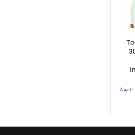
To
30
i
À partir