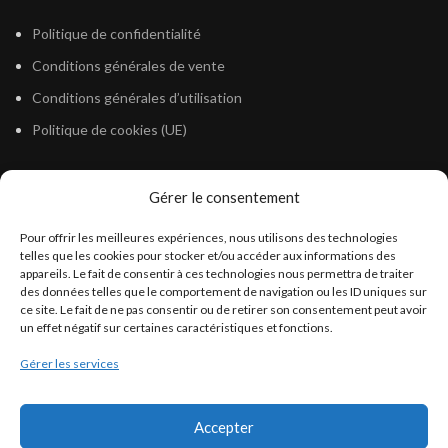
Politique de confidentialité
Conditions générales de vente
Conditions générales d’utilisation
Politique de cookies (UE)
Gérer le consentement
LÉGISLATION
Pour offrir les meilleures expériences, nous utilisons des technologies
Législation Gasoil Fioul GNR
telles que les cookies pour stocker et/ou accéder aux informations des
appareils. Le fait de consentir à ces technologies nous permettra de traiter
Législation Essence
des données telles que le comportement de navigation ou les ID uniques sur
Législation Adblue
ce site. Le fait de ne pas consentir ou de retirer son consentement peut avoir
un effet négatif sur certaines caractéristiques et fonctions.
Législation Eau
Gérer les services
Législation Lubrifiant
Législation Phytosanitaire
Accepter
Législation Rétention