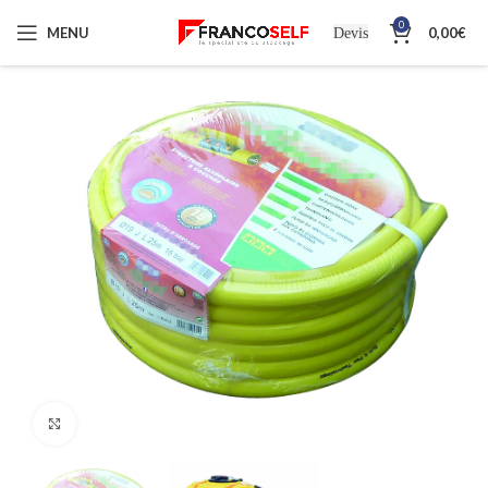
0
MENU
0,00
€
Devis
Cliquez pour agrandir