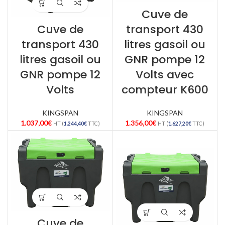
Cuve de
Cuve de
transport 430
transport 430
litres gasoil ou
litres gasoil ou
GNR pompe 12
GNR pompe 12
Volts avec
Volts
compteur K600
KINGSPAN
KINGSPAN
1.037,00
€
1.356,00
€
HT (
1.244,40
€
TTC)
HT (
1.627,20
€
TTC)
Cuve de