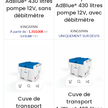
AdBlue® 430 litres
AdBlue® 430 litres
pompe 12V, sans
pompe 12V, avec
débitmètre
débitmètre
KINGSPAN
KINGSPAN
À partir de :
1.310,00
€
HT
UNIQUEMENT SUR DEVIS
(
1.572,00
€
TTC)
Cuve de
Cuve de
transport
transport