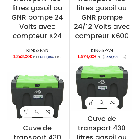
litres gasoil ou
litres gasoil ou
GNR pompe 24
GNR pompe
Volts avec
24/12 Volts avec
compteur K24
compteur K600
KINGSPAN
KINGSPAN
1.263,00
€
1.574,00
€
HT (
1.515,60
€
TTC)
HT (
1.888,80
€
TTC)
Cuve de
Cuve de
transport 430
transport 430
litres gasoil ou