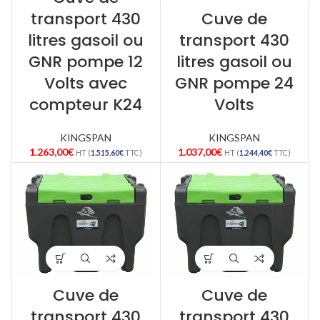
transport 430
Cuve de
litres gasoil ou
transport 430
GNR pompe 12
litres gasoil ou
Volts avec
GNR pompe 24
compteur K24
Volts
KINGSPAN
KINGSPAN
1.263,00
€
1.037,00
€
HT (
1.515,60
€
TTC)
HT (
1.244,40
€
TTC)
Cuve de
Cuve de
transport 430
transport 430