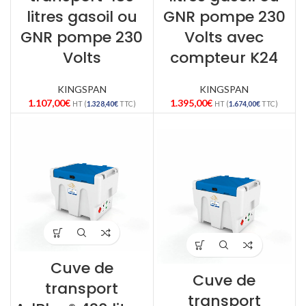
litres gasoil ou
GNR pompe 230
GNR pompe 230
Volts avec
Volts
compteur K24
KINGSPAN
KINGSPAN
1.107,00
€
1.395,00
€
HT (
1.328,40
€
TTC)
HT (
1.674,00
€
TTC)
Cuve de
Cuve de
transport
transport