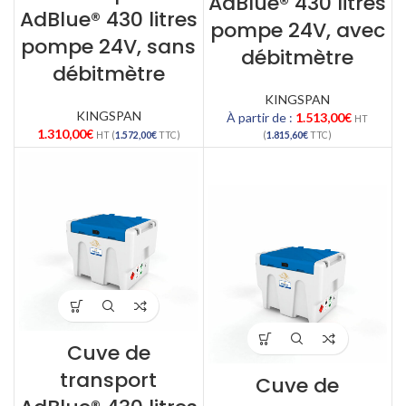
AdBlue® 430 litres
AdBlue® 430 litres
pompe 24V, avec
pompe 24V, sans
débitmètre
débitmètre
KINGSPAN
KINGSPAN
À partir de :
1.513,00
€
HT
1.310,00
€
HT (
1.572,00
€
TTC)
(
1.815,60
€
TTC)
Cuve de
transport
Cuve de