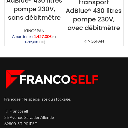
AdBlue® 430 litres
transport
pompe 230V,
AdBlue® 430 litres
sans débitmètre
pompe 230V,
avec débitmètre
KINGSPAN
À partir de :
1.427,00
€
HT
KINGSPAN
(
1.712,40
€
TTC)
Francoself, le spécialiste du stockage.
Francoself
25 Avenue Salvador Allende
69800, ST PRIEST