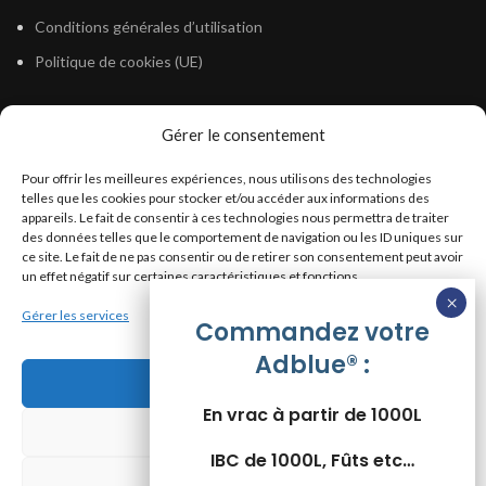
Conditions générales d’utilisation
Politique de cookies (UE)
Gérer le consentement
LÉGISLATION
Pour offrir les meilleures expériences, nous utilisons des technologies
Législation Gasoil Fioul GNR
telles que les cookies pour stocker et/ou accéder aux informations des
appareils. Le fait de consentir à ces technologies nous permettra de traiter
Législation Essence
des données telles que le comportement de navigation ou les ID uniques sur
Législation Adblue
ce site. Le fait de ne pas consentir ou de retirer son consentement peut avoir
un effet négatif sur certaines caractéristiques et fonctions.
Législation Eau
Gérer les services
Législation Lubrifiant
Commandez votre
Adblue® :
Législation Phytosanitaire
Accepter
Législation Rétention
En vrac à partir de 1000L
Législation Déneigement
Refuser
IBC de 1000L, Fûts etc…
Voir les préférences