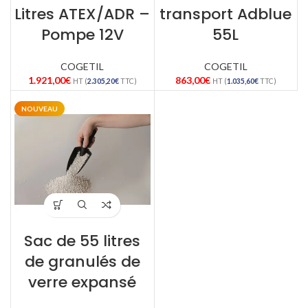
Litres ATEX/ADR –
transport Adblue
Pompe 12V
55L
COGETIL
COGETIL
1.921,00
€
863,00
€
HT (
2.305,20
€
TTC)
HT (
1.035,60
€
TTC)
NOUVEAU
Sac de 55 litres
de granulés de
verre expansé