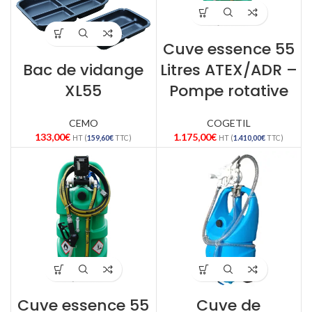
Cuve essence 55
Bac de vidange
Litres ATEX/ADR –
XL55
Pompe rotative
CEMO
COGETIL
133,00
€
1.175,00
€
HT (
159,60
€
TTC)
HT (
1.410,00
€
TTC)
Cuve essence 55
Cuve de